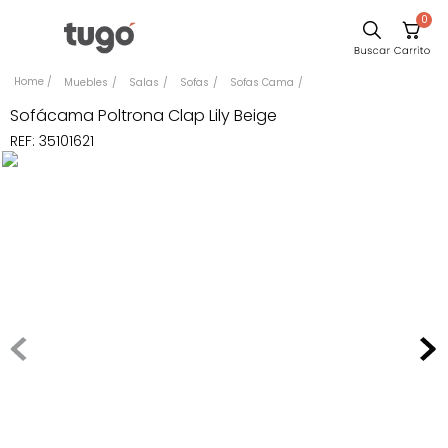
0
Sillas
Muebles
Salas
Sofas
Sofas Cama
Comedor
Sofácama Poltrona Clap Lily Beige
REF
:
35101621
Escritorio
Silla
Sofa
Cuadros
Poltrona
Cama
Mesa Centro
Mesa Noche