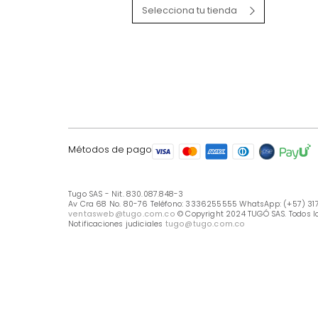
LÍNEA DE ATENCIÓN
Línea Nacional -333 6255555
Whastapp: (+57) 317 426 7836
UBICA TU TIENDA
Selecciona tu tienda
Métodos de pago