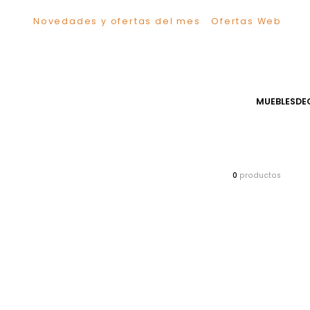
Novedades y ofertas del mes
Ofertas We
TÉRMINOS MÁS BUSCADOS
1
.
Sillas
2
.
Comedor
3
.
Silla
MUEB
4
.
Escritorio
5
.
Sofa
6
.
Cuadros
7
.
Poltrona
0
producto
8
.
Cama
9
.
Mesa Centro
10
.
Mesa Noche