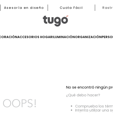
b
Asesoría en diseño
Cuota Fácil
LES
DECORACIÓN
ACCESORIOS HOGAR
ILUMINACIÓN
ORGANIZ
s
No se encont
¿Qué debo h