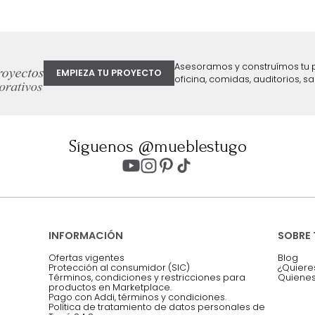
ter
Entiendo y acepto los términos, cond
Acepto, Autorizo el Tratamiento de 
ión sobre ofertas
Asesoramos y co
EMPIEZA TU PROYECTO
oficina, comidas,
Síguenos @mueblestugo