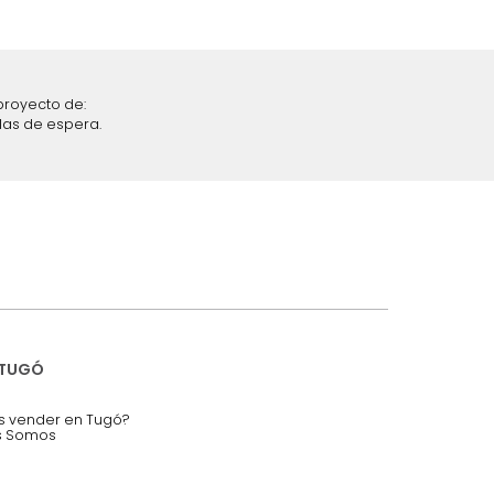
iciones y restricciones en la plataforma de Tugó S.A.S.
mis datos personales.
nstruímos tu proyecto de:
 auditorios, salas de espera.