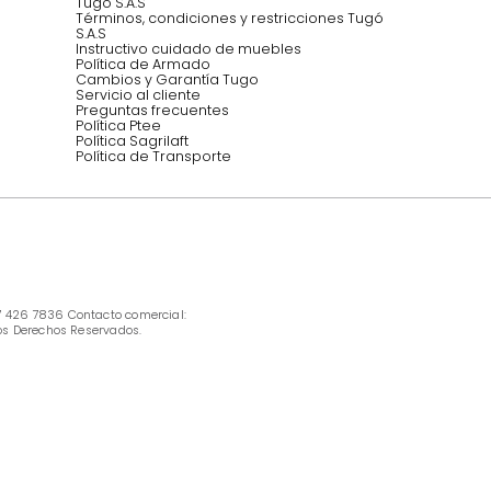
INFORMACIÓN
Ofertas vigentes
Protección al consumidor (SIC)
Términos, condiciones y restricciones para 
productos en Marketplace.
Pago con Addi, términos y condiciones.
Política de tratamiento de datos personales 
Tugó S.A.S
Términos, condiciones y restricciones Tugó 
S.A.S
Instructivo cuidado de muebles
Política de Armado
Cambios y Garantía Tugo 
Servicio al cliente
Preguntas frecuentes
Política Ptee
Política Sagrilaft
Política de Transporte