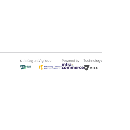
SOBRE TUGÓ
Blog
¿Quieres vender en Tugó?
Quienes Somos
de 