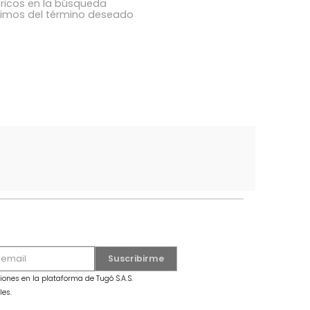
ba los términos ingresados
utilizar una sola palabra
términos genéricos en la búsqueda
 buscar sinónimos del término deseado