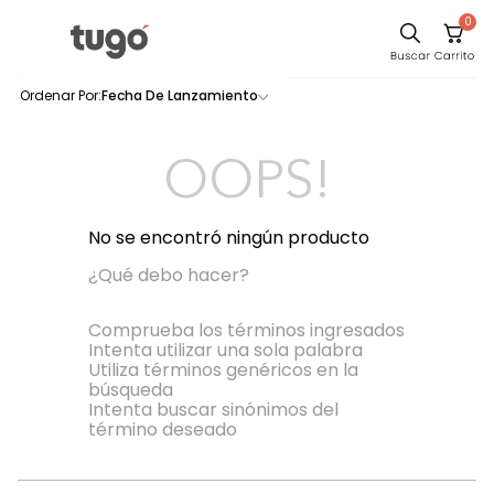
0
Sillas
Fecha De Lanzamiento
0
productos
Comedor
Escritorio
OOPS!
Silla
Sofa
No se encontró ningún producto
Cuadros
¿Qué debo hacer?
Poltrona
Comprueba los términos ingresados
Intenta utilizar una sola palabra
Cama
Utiliza términos genéricos en la
búsqueda
Mesa Centro
Intenta buscar sinónimos del
Mesa Noche
término deseado