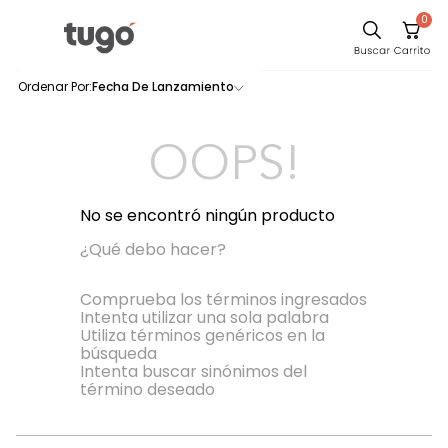
0
Comedor
Fecha De Lanzamiento
0
productos
Sillas
Escritorio
OOPS!
Silla
Sofa
No se encontró ningún producto
Poltrona
¿Qué debo hacer?
Cuadros
Comprueba los términos ingresados
Intenta utilizar una sola palabra
Cama
Utiliza términos genéricos en la
búsqueda
Mesa Centro
Intenta buscar sinónimos del
Mesa Noche
término deseado