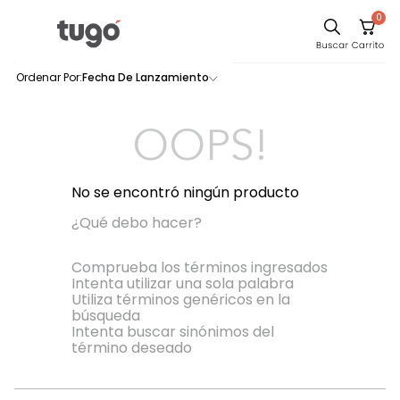
0
Sillas
Fecha De Lanzamiento
0
productos
Comedor
Escritorio
OOPS!
Silla
Sofa
No se encontró ningún producto
Cuadros
¿Qué debo hacer?
Poltrona
Comprueba los términos ingresados
Intenta utilizar una sola palabra
Cama
Utiliza términos genéricos en la
búsqueda
Mesa Centro
Intenta buscar sinónimos del
Mesa Noche
término deseado