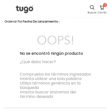
0
Sillas
Fecha De Lanzamiento
0
productos
Comedor
Escritorio
OOPS!
Silla
Sofa
No se encontró ningún producto
Cuadros
¿Qué debo hacer?
Poltrona
Comprueba los términos ingresados
Intenta utilizar una sola palabra
Cama
Utiliza términos genéricos en la
búsqueda
Mesa Centro
Intenta buscar sinónimos del
Mesa Noche
término deseado