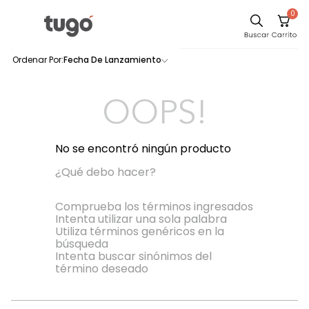
0
Comedor
Fecha De Lanzamiento
0
productos
Escritorio
Sillas
OOPS!
Silla
Cuadros
No se encontró ningún producto
Sofa
¿Qué debo hacer?
Poltrona
Comprueba los términos ingresados
Intenta utilizar una sola palabra
Cama
Utiliza términos genéricos en la
búsqueda
Mesa Centro
Intenta buscar sinónimos del
Mesa Noche
término deseado