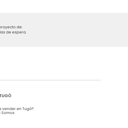
iciones y restricciones en la plataforma de Tugó S.A.S.
mis datos personales.
nstruímos tu proyecto de:
 auditorios, salas de espera.