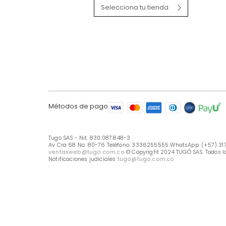
LÍNEA DE ATENCIÓN
Línea Nacional -333 6255555
Whastapp: (+57) 317 426 7836
UBICA TU TIENDA
Selecciona tu tienda
Métodos de pago