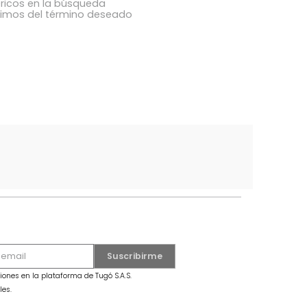
ba los términos ingresados
utilizar una sola palabra
términos genéricos en la búsqueda
 buscar sinónimos del término deseado