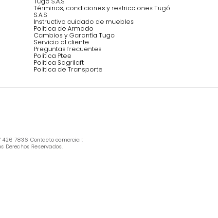
INFORMACIÓN
Ofertas vigentes
Protección al consumidor (SIC)
Términos, condiciones y restricciones para 
productos en Marketplace.
Pago con Addi, términos y condiciones.
Política de tratamiento de datos personales 
Tugó S.A.S
Términos, condiciones y restricciones Tugó 
S.A.S
Instructivo cuidado de muebles
Política de Armado
Cambios y Garantía Tugo 
Servicio al cliente
Preguntas frecuentes
Política Ptee
Política Sagrilaft
Política de Transporte