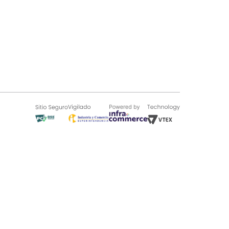
SOBRE TUGÓ
Blog
¿Quieres vender en Tugó?
Quienes Somos
de 