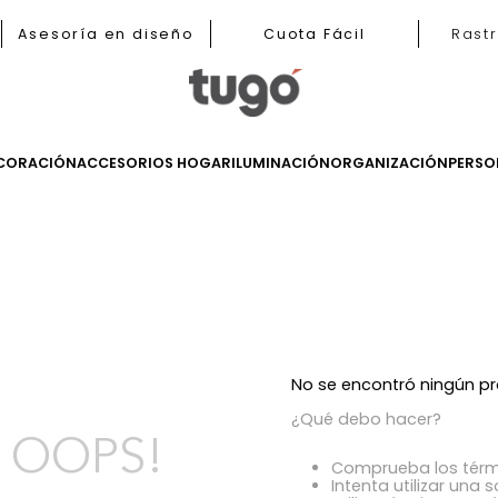
b
Asesoría en diseño
Cuota Fácil
LES
DECORACIÓN
ACCESORIOS HOGAR
ILUMINACIÓN
ORGANIZ
s
No se encont
¿Qué debo h