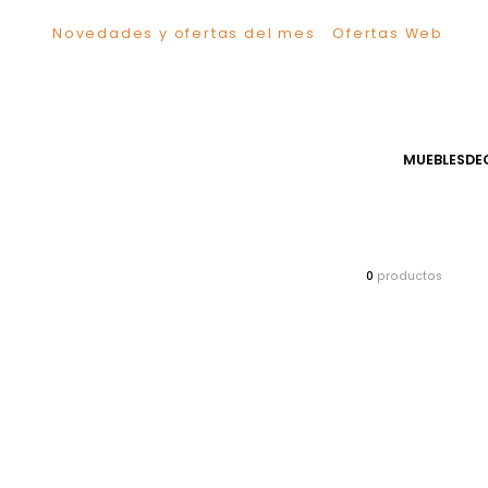
Novedades y ofertas del mes
Ofertas We
TÉRMINOS MÁS BUSCADOS
1
.
Sillas
2
.
Comedor
3
.
Escritorio
MUEB
4
.
Silla
5
.
Sofa
6
.
Cuadros
7
.
Poltrona
0
producto
8
.
Cama
9
.
Mesa Centro
10
.
Mesa Noche