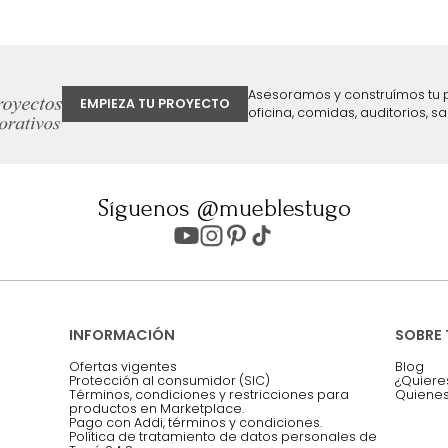
ter
Entiendo y acepto los términos, cond
Acepto, Autorizo el Tratamiento de 
ión sobre ofertas
Asesoramos y co
EMPIEZA TU PROYECTO
oficina, comidas,
Síguenos @mueblestugo