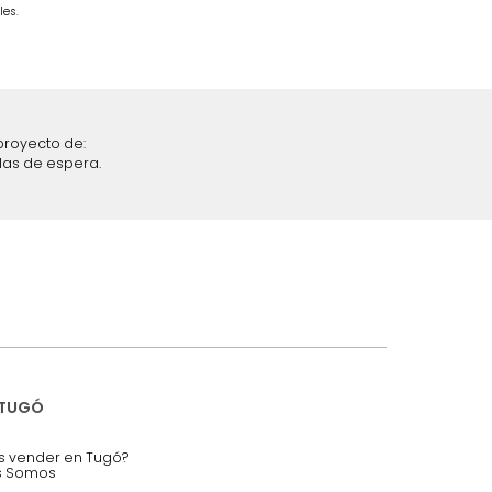
iciones y restricciones en la plataforma de Tugó S.A.S.
mis datos personales.
nstruímos tu proyecto de:
 auditorios, salas de espera.