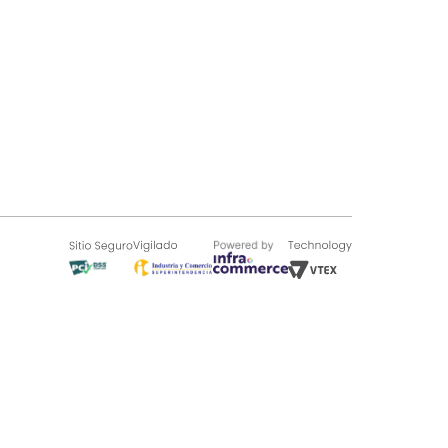
SOBRE TUGÓ
Blog
¿Quieres vender en Tugó?
Quienes Somos
de 