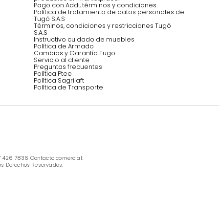
INFORMACIÓN
Ofertas vigentes
Protección al consumidor (SIC)
Términos, condiciones y restricciones para 
productos en Marketplace.
Pago con Addi, términos y condiciones.
Política de tratamiento de datos personales 
Tugó S.A.S
Términos, condiciones y restricciones Tugó 
S.A.S
Instructivo cuidado de muebles
Política de Armado
Cambios y Garantía Tugo 
Servicio al cliente
Preguntas frecuentes
Política Ptee
Política Sagrilaft
Política de Transporte