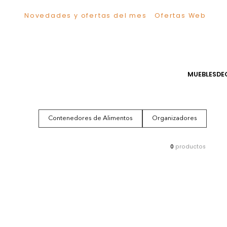
Novedades y ofertas del mes
Ofertas We
TÉRMINOS MÁS BUSCADOS
1
.
Comedor
2
.
Escritorio
3
.
Sillas
MUEB
4
.
Silla
5
.
Sofa
6
.
Cuadros
Contenedores de Alimentos
Organizadores
7
.
Poltrona
8
.
Cama
0
producto
9
.
Mesa Centro
10
.
Mesa Noche