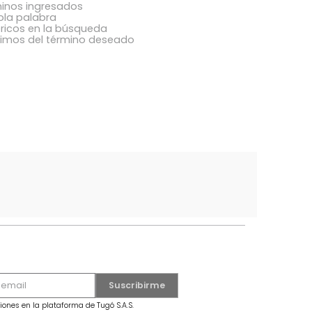
acer?
ba los términos ingresados
utilizar una sola palabra
términos genéricos en la búsqueda
 buscar sinónimos del término deseado