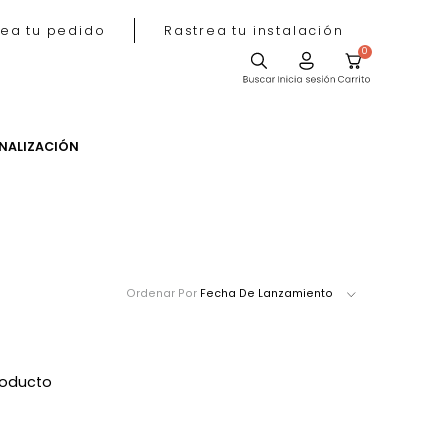
Rastrea tu pedido
Rastrea tu instala
ACIÓN
PERSONALIZACIÓN
Ordenar Por
Fecha De Lanzamie
ró ningún producto