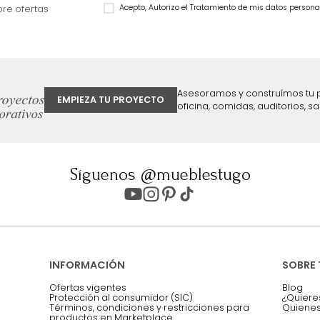
ter
Entiendo y acepto los términos, cond
Acepto, Autorizo el Tratamiento de 
ión sobre ofertas
Asesoramos y co
EMPIEZA TU PROYECTO
oficina, comidas,
Síguenos @mueblestugo