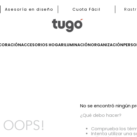
b
Asesoría en diseño
Cuota Fácil
LES
DECORACIÓN
ACCESORIOS HOGAR
ILUMINACIÓN
ORGANIZ
s
No se encont
¿Qué debo h