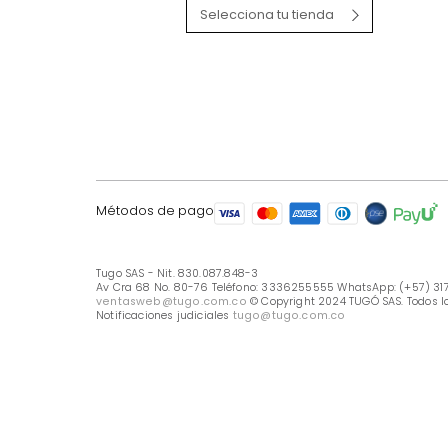
LÍNEA DE ATENCIÓN
Línea Nacional -333 6255555
Whastapp: (+57) 317 426 7836
UBICA TU TIENDA
Selecciona tu tienda
Métodos de pago