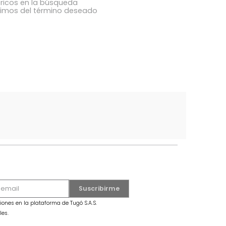
ba los términos ingresados
utilizar una sola palabra
términos genéricos en la búsqueda
 buscar sinónimos del término deseado