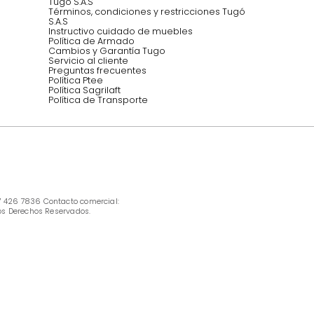
INFORMACIÓN
Ofertas vigentes
Protección al consumidor (SIC)
Términos, condiciones y restricciones para 
productos en Marketplace.
Pago con Addi, términos y condiciones.
Política de tratamiento de datos personales 
Tugó S.A.S
Términos, condiciones y restricciones Tugó 
S.A.S
Instructivo cuidado de muebles
Política de Armado
Cambios y Garantía Tugo 
Servicio al cliente
Preguntas frecuentes
Política Ptee
Política Sagrilaft
Política de Transporte