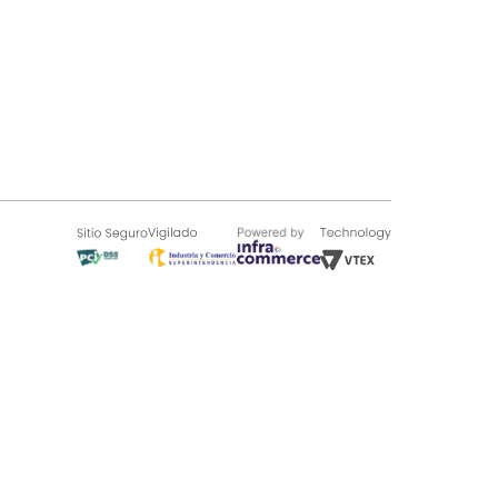
SOBRE TUGÓ
Blog
¿Quieres vender en Tugó?
Quienes Somos
de 