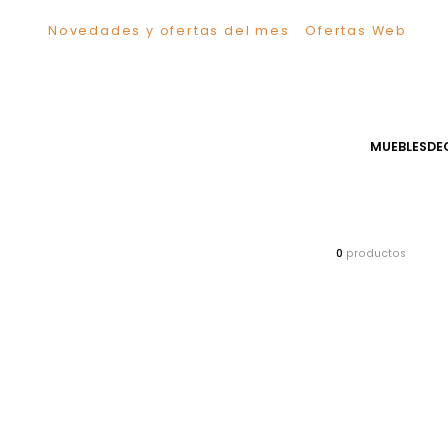
Novedades y ofertas del mes
Ofertas We
TÉRMINOS MÁS BUSCADOS
1
.
Sillas
2
.
Comedor
3
.
Silla
MUEB
4
.
Escritorio
5
.
Sofa
6
.
Cuadros
7
.
Poltrona
0
producto
8
.
Cama
9
.
Mesa Centro
10
.
Mesa Noche