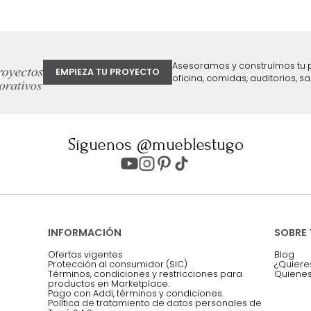
ter
Entiendo y acepto los términos, cond
Acepto, Autorizo el Tratamiento de 
ión sobre ofertas
Asesoramos y co
EMPIEZA TU PROYECTO
oficina, comidas,
Síguenos @mueblestugo