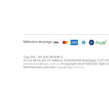
LÍNEA DE ATENCIÓN
Línea Nacional -333 6255555
Whastapp: (+57) 317 426 7836
UBICA TU TIENDA
Selecciona tu tienda