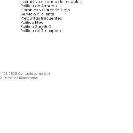
INFORMACIÓN
Ofertas vigentes
Protección al consumidor (SIC)
Términos, condiciones y restricciones para 
productos en Marketplace.
Pago con Addi, términos y condiciones.
Política de tratamiento de datos personales 
Tugó S.A.S
Términos, condiciones y restricciones Tugó 
S.A.S
Instructivo cuidado de muebles
Política de Armado
Cambios y Garantía Tugo 
Servicio al cliente
Preguntas frecuentes
Política Ptee
Política Sagrilaft
Política de Transporte