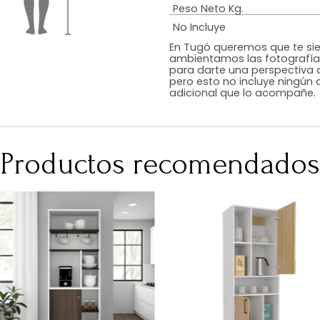
Estilo
Color
Acabado
RequiereArmad
Medidas (en c
Peso Neto Kg.
No Incluye
En Tugó queremo
ambientamos las
para darte una 
pero esto no inc
adicional que l
Productos recomen