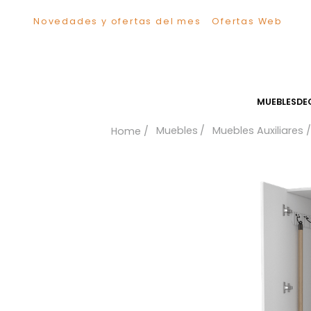
Novedades y ofertas del mes
Ofertas We
TÉRMINOS MÁS BUSCADOS
1
.
Sillas
2
.
Comedor
3
.
Silla
MUEB
4
.
Escritorio
Muebles
Muebles Auxil
5
.
Sofa
6
.
Cuadros
7
.
Poltrona
8
.
Cama
9
.
Mesa Centro
10
.
Mesa Noche