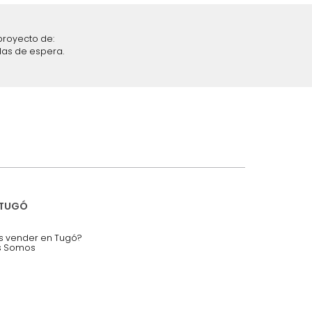
iciones y restricciones en la plataforma de Tugó S.A.S.
mis datos personales.
nstruímos tu proyecto de:
 auditorios, salas de espera.