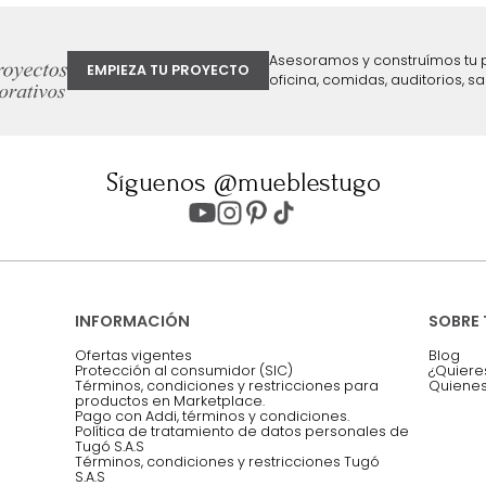
ter
Entiendo y acepto los términos, cond
Acepto, Autorizo el Tratamiento de 
ión sobre ofertas
Asesoramos y co
EMPIEZA TU PROYECTO
oficina, comidas,
Síguenos @mueblestugo