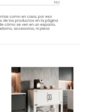
Moderno Clásico
Blanco
Melamina
o
Si
m)
Alto: 180 Ancho: 68 Profundidad: 50
59,2
s que te sientas como en casa, por eso
 fotografías de los productos en la página
perspectiva de cómo se ven en un espacio,
luye ningún adorno, accesorios, ni pieza
o acompañe.
dados