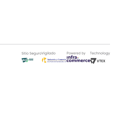
SOBRE TUGÓ
Blog
¿Quieres vender en Tugó?
Quienes Somos
de 