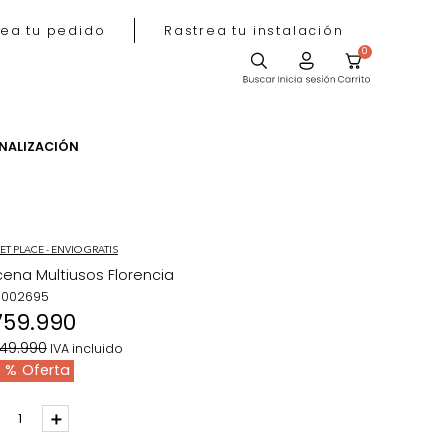
Rastrea tu pedido
Rastrea tu instala
ACIÓN
PERSONALIZACIÓN
MARKET PLACE - ENVIO GRATIS
Alecena Multiusos Florencia
REF
:
1002695
$
759
.
990
$
1
.
249
.
990
IVA incluido
39 %