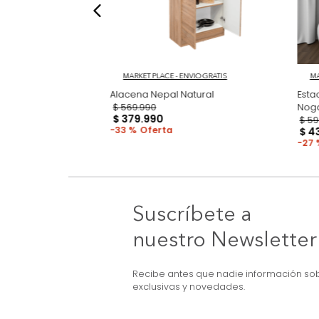
NVIO GRATIS
MARKET PLACE - ENVIO GRATIS
ina Lumina Wengue
Alacena Nepal Natural
$
569
.
990
$
379
.
990
33 %