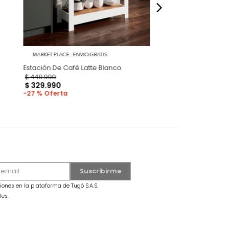
 GRATIS
MARKET PLACE - ENVIO GRATIS
Natural Blanco
Estación De Café Latte Blanco
$
449
.
990
$
329
.
990
27 %