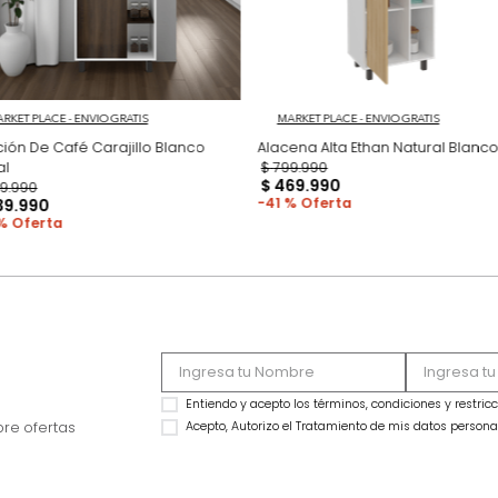
MARKET PLACE - ENVIO GRATIS
MARKET PLACE - ENVIO
Estación De Café Carajillo Blanco
Alacena Alta Ethan 
Nogal
$
799
.
990
$
469
.
990
$
599
.
990
41 %
$
439
.
990
27 %