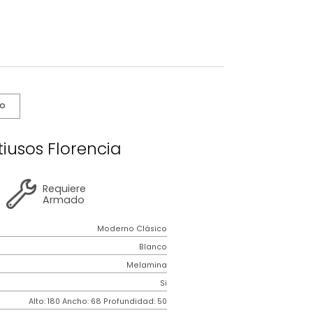
s De Cuidado
ena Multiusos Florencia
2 años
de
Requiere
garantía
Armado