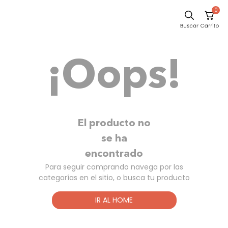
0
Sillas
¡Oops!
Comedor
Escritorio
Silla
Sofa
El producto no
Cuadros
se ha
encontrado
Poltrona
Para seguir comprando navega por las
Cama
categorías en el sitio, o busca tu producto
Mesa Centro
IR AL HOME
Mesa Noche