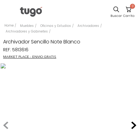
0
Sillas
Muebles
Oficinas y Estudios
Archivadores
Archivadores y Gabinetes
Comedor
Archivador Sencillo Note Blanco
Escritorio
REF
:
5813616
Silla
MARKET PLACE - ENVIO GRATIS
Sofa
Cuadros
Poltrona
Cama
Mesa Centro
Mesa Noche