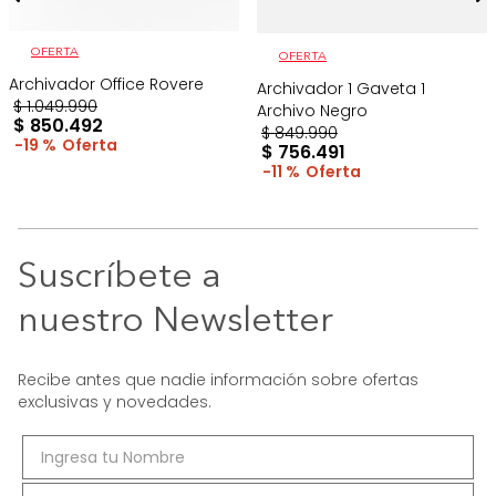
OFERTA
OFERTA
Archivador Office Rovere
Archivador 1 Gaveta 1
$
1
.
049
.
990
Archivo Negro
$
850
.
492
$
849
.
990
19 %
$
756
.
491
11 %
Suscríbete a
nuestro Newsletter
Recibe antes que nadie información sobre ofertas
exclusivas y novedades.