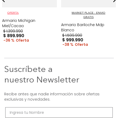
OFERTA
MARKET PLACE - ENVIO
GRATIS
Armario Michigan
Armario Bariloche Mdp
Miel/Cacao
Blanco
$
1
.
399
.
990
$
899
.
990
$
1
.
599
.
990
$
999
.
990
36 %
38 %
Suscríbete a
nuestro Newsletter
Recibe antes que nadie información sobre ofertas
exclusivas y novedades.