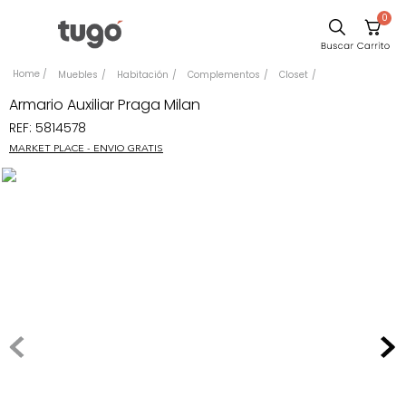
0
Sillas
Muebles
Habitación
Complementos
Closet
Comedor
Armario Auxiliar Praga Milan
REF
:
5814578
Escritorio
MARKET PLACE - ENVIO GRATIS
Silla
Sofa
Cuadros
Poltrona
Cama
Mesa Centro
Mesa Noche