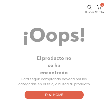
0
Sillas
¡Oops!
Comedor
Escritorio
Silla
Sofa
El producto no
Cuadros
se ha
encontrado
Poltrona
Para seguir comprando navega por las
Cama
categorías en el sitio, o busca tu producto
Mesa Centro
IR AL HOME
Mesa Noche