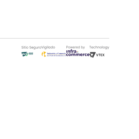
SOBRE TUGÓ
Blog
¿Quieres vender en Tugó?
Quienes Somos
de 