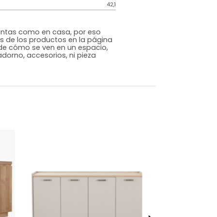
Japandi
Blanco
Melamina
o
Si
m)
Alto: 180 Ancho: 45 Profundidad: 45
42,1
s que te sientas como en casa, por eso
 fotografías de los productos en la página
perspectiva de cómo se ven en un espacio,
luye ningún adorno, accesorios, ni pieza
o acompañe.
dados