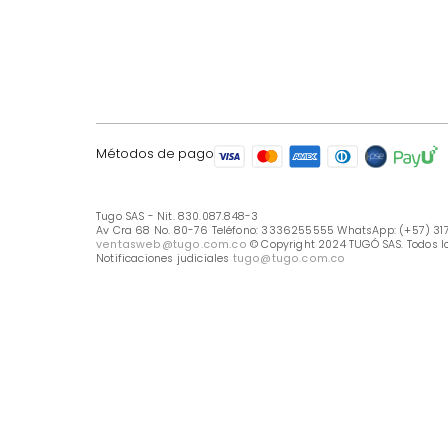
LÍNEA DE ATENCIÓN
Línea Nacional -333 6255555
Whastapp: (+57) 317 426 7836
UBICA TU TIENDA
Selecciona tu tienda