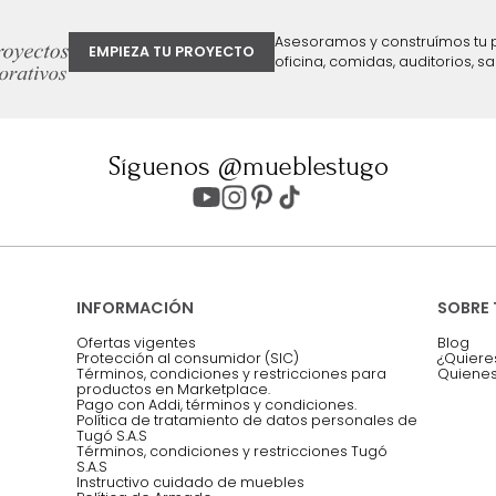
ter
Entiendo y acepto los términos, cond
Acepto, Autorizo el Tratamiento de 
ión sobre ofertas
Asesoramos y co
EMPIEZA TU PROYECTO
oficina, comidas,
Síguenos @mueblestugo