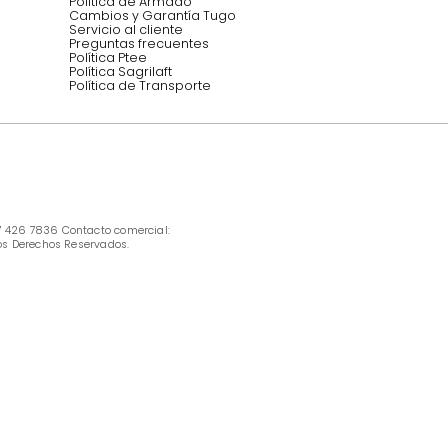
INFORMACIÓN
Ofertas vigentes
Protección al consumidor (SIC)
Términos, condiciones y restricciones para 
productos en Marketplace.
Pago con Addi, términos y condiciones.
Política de tratamiento de datos personales 
Tugó S.A.S
Términos, condiciones y restricciones Tugó 
S.A.S
Instructivo cuidado de muebles
Política de Armado
Cambios y Garantía Tugo 
Servicio al cliente
Preguntas frecuentes
Política Ptee
Política Sagrilaft
Política de Transporte