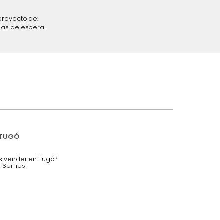
iciones y restricciones en la plataforma de Tugó S.A.S.
mis datos personales.
nstruímos tu proyecto de:
 auditorios, salas de espera.