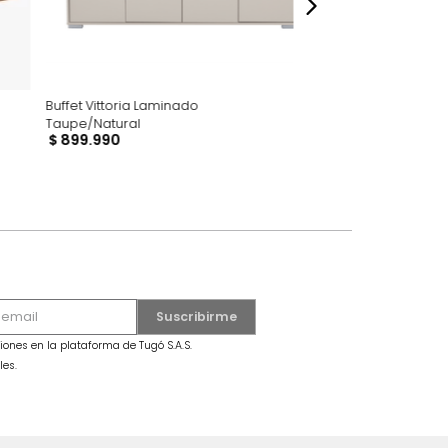
al
Buffet Vittoria Laminado
Taupe/Natural
$
899
.
990