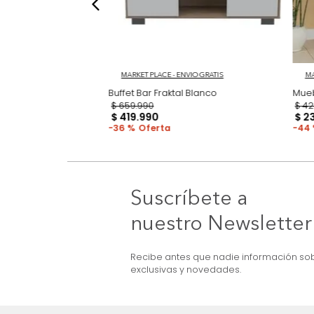
tural
MARKET PLACE - ENVIO GRATIS
Buffet Bar Fraktal Blanco
$
659
.
990
$
419
.
990
36 %