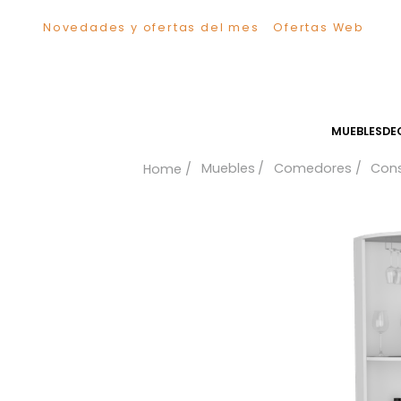
Novedades y ofertas del mes
Ofertas We
TÉRMINOS MÁS BUSCADOS
1
.
Sillas
2
.
Comedor
3
.
Silla
MUEB
4
.
Escritorio
Muebles
Comedores
5
.
Sofa
6
.
Cuadros
7
.
Poltrona
8
.
Cama
9
.
Mesa Centro
10
.
Mesa Noche