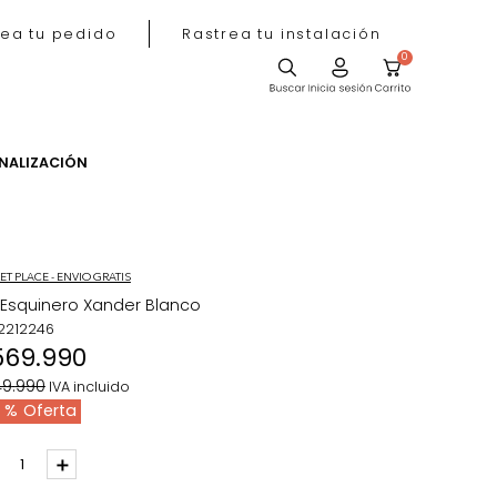
Rastrea tu pedido
Rastrea tu instala
ACIÓN
PERSONALIZACIÓN
MARKET PLACE - ENVIO GRATIS
Bar Esquinero Xander Blanco
REF
:
2212246
$
569
.
990
$
849
.
990
IVA incluido
33 %