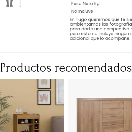
Estilo
Color
Acabado
RequiereArmad
Medidas (en c
Peso Neto Kg.
No Incluye
En Tugó queremo
ambientamos las
para darte una 
pero esto no inc
adicional que l
Productos recomen