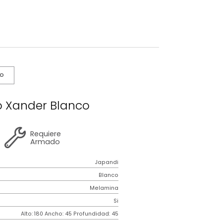
s De Cuidado
squinero Xander Blanco
2 años
de
Requiere
garantía
Armado