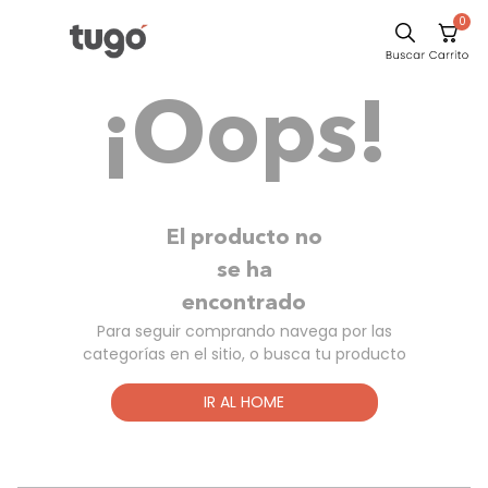
0
Sillas
¡Oops!
Comedor
Silla
Escritorio
Sofa
El producto no
Cuadros
se ha
encontrado
Poltrona
Para seguir comprando navega por las
Cama
categorías en el sitio, o busca tu producto
Mesa Centro
IR AL HOME
Mesa Noche