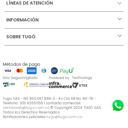
LÍNEAS DE ATENCIÓN
INFORMACIÓN
+
Ofertas vigentes
SOBRE TUGÓ
+
Protección al consumidor (SIC)
Términos, condiciones y restricciones para productos 
en Marketplace.
Blog
Pago con Addi, términos y condiciones.
Test de estilos
Política de tratamiento de datos personales de Tugó 
¿Quieres vender en Tugó?
S.A.S
Métodos de pago
Términos, condiciones y restricciones Tugó S.A.S
Instructivo cuidado de muebles
Sé parte de Tugó
¿Quiénes somos?
Servicio al cliente
Preguntas frecuentes
Tugo SAS - Nit. 830.087.848-3 - Av Cra 68 No. 80-76 -
Teléfono: 333 6255555 | contacto comercial:
ventasweb@tugo.com.co
© Copyright 2024 TUGÓ SAS.
Todos los Derechos Reservados.
Notificaciones judiciales
tugo@tugo.com.co