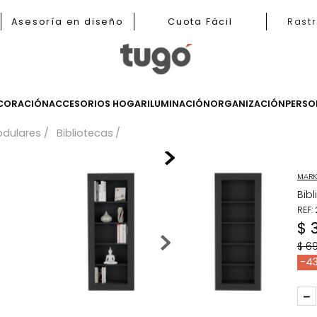
b
Asesoría en diseño
Cuota Fácil
LES
DECORACIÓN
ACCESORIOS HOGAR
ILUMINACIÓN
ORGANIZ
les Modulares
Bibliotecas