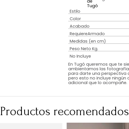
Bib
Estilo
Color
Acabado
RequiereArmad
Medidas (en c
Peso Neto Kg.
No Incluye
En Tugó queremo
ambientamos las
para darte una 
pero esto no inc
adicional que l