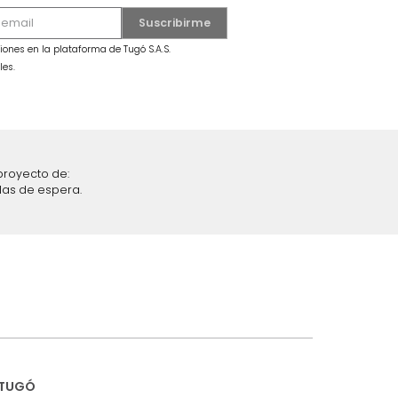
Melamina Natural
Biblioteca Lisa Fresno Wengue
$
399
.
990
$
299
.
990
25 %
iciones y restricciones en la plataforma de Tugó S.A.S.
mis datos personales.
nstruímos tu proyecto de:
 auditorios, salas de espera.