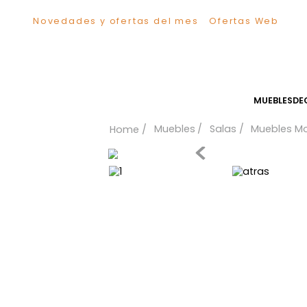
Novedades y ofertas del mes
Ofertas We
TÉRMINOS MÁS BUSCADOS
1
.
Sillas
2
.
Comedor
3
.
Escritorio
MUEB
4
.
Silla
Muebles
Salas
Mueb
5
.
Sofa
6
.
Cuadros
7
.
Poltrona
8
.
Cama
9
.
Mesa Centro
10
.
Mesa Noche