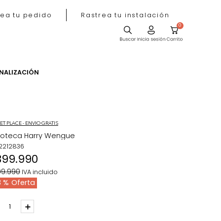
Rastrea tu pedido
Rastrea tu instala
ACIÓN
PERSONALIZACIÓN
MARKET PLACE - ENVIO GRATIS
Biblioteca Harry Wengue
REF
:
2212836
$
399
.
990
$
699
.
990
IVA incluido
43 %