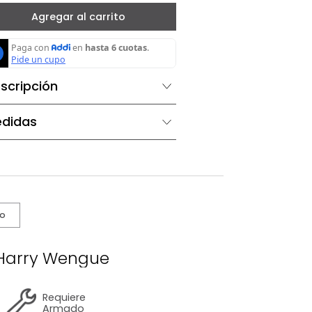
－
＋
Agregar al carrito
Descripción
Medidas
s De Cuidado