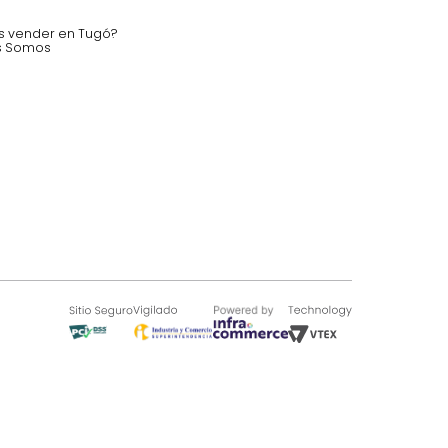
SOBRE TUGÓ
Blog
¿Quieres vender en Tugó?
Quienes Somos
de 