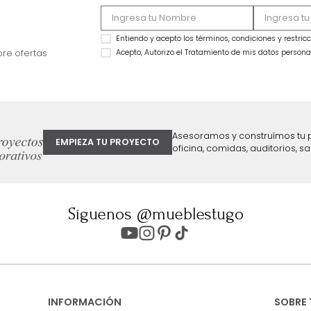
Biblioteca Laura Melanina Nogal
Biblioteca Lauren 
$
599
.
990
$
549
.
990
$
399
.
990
$
450
.
992
33 %
18 %
ter
Entiendo y acepto los términos, cond
Acepto, Autorizo el Tratamiento de 
ión sobre ofertas
Asesoramos y co
EMPIEZA TU PROYECTO
oficina, comidas,