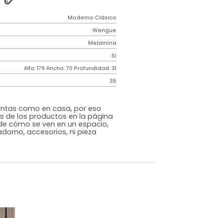
lioteca Harry Wengue
2 años
de
Requiere
garantía
Armado
Moderno Clásico
Wengue
Melamina
o
Si
m)
Alto: 179 Ancho: 70 Profundidad: 31
35
s que te sientas como en casa, por eso
 fotografías de los productos en la página
perspectiva de cómo se ven en un espacio,
luye ningún adorno, accesorios, ni pieza
o acompañe.