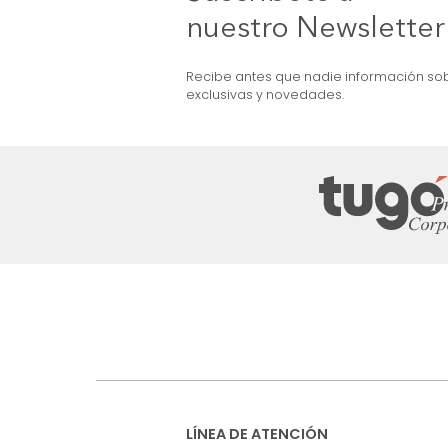
Natural/Negro
 Melanina Natural
$
799
.
990
$
549
.
990
31 %
Suscríbete a
nuestro Newslet
Recibe antes que nadie informac
exclusivas y novedades.