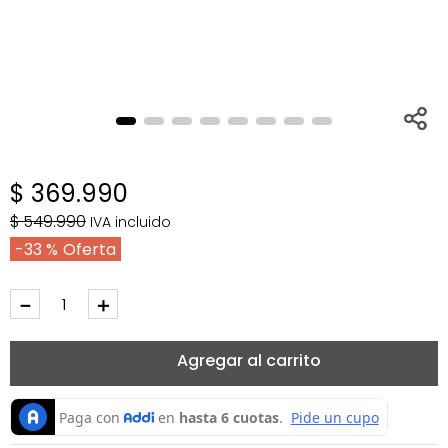
$
369
.
990
$
549
.
990
IVA incluido
33 %
－
＋
Agregar al carrito