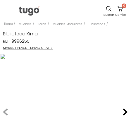
0
Sillas
Muebles
Salas
Muebles Modulares
Bibliotecas
Comedor
Biblioteca Kima
REF
:
9996255
Escritorio
MARKET PLACE - ENVIO GRATIS
Silla
Sofa
Cuadros
Poltrona
Cama
Mesa Centro
Mesa Noche