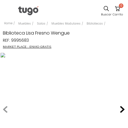
0
Comedor
Muebles
Salas
Muebles Modulares
Bibliotecas
Escritorio
Biblioteca Lisa Fresno Wengue
REF
:
9995683
Sillas
MARKET PLACE - ENVIO GRATIS
Silla
Sofa
Cuadros
Poltrona
Cama
Mesa Centro
Mesa Noche