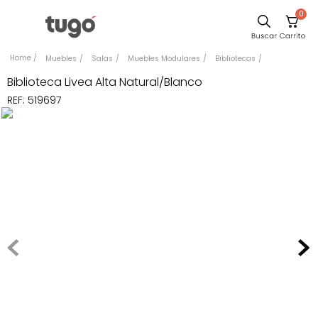
0
Comedor
Muebles
Salas
Muebles Modulares
Bibliotecas
Escritorio
Biblioteca Livea Alta Natural/Blanco
REF
:
519697
Sillas
Silla
Sofa
Cuadros
Poltrona
Cama
Mesa Centro
Mesa Noche