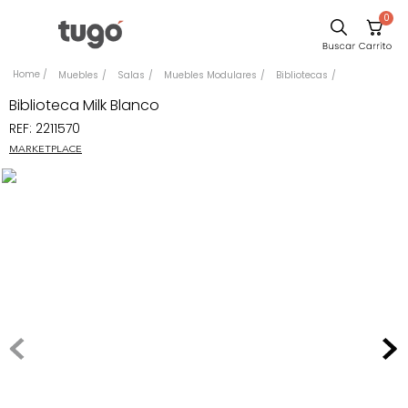
0
Sillas
Muebles
Salas
Muebles Modulares
Bibliotecas
Comedor
Biblioteca Milk Blanco
REF
:
2211570
Silla
MARKETPLACE
Escritorio
Sofa
Cuadros
Poltrona
Cama
Mesa Centro
Mesa Noche