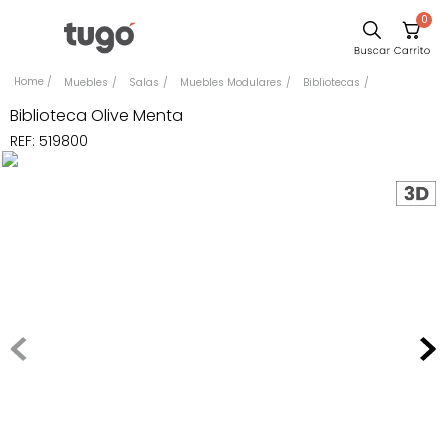
0
Comedor
Muebles
Salas
Muebles Modulares
Bibliotecas
Escritorio
Biblioteca Olive Menta
REF
:
519800
Sillas
Silla
Cuadros
Sofa
Poltrona
Cama
Mesa Centro
Mesa Noche