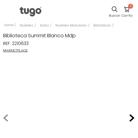
0
Sillas
Muebles
Salas
Muebles Modulares
Bibliotecas
Comedor
Biblioteca Summit Blanco Mdp
REF
:
2210633
Escritorio
MARKETPLACE
Silla
Sofa
Cuadros
Poltrona
Cama
Mesa Centro
Mesa Noche