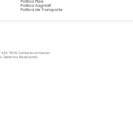
INFORMACIÓN
Ofertas vigentes
Protección al consumidor (SIC)
Términos, condiciones y restricciones para 
productos en Marketplace.
Pago con Addi, términos y condiciones.
Política de tratamiento de datos personales 
Tugó S.A.S
Términos, condiciones y restricciones Tugó 
S.A.S
Instructivo cuidado de muebles
Política de Armado
Cambios y Garantía Tugo 
Servicio al cliente
Preguntas frecuentes
Política Ptee
Política Sagrilaft
Política de Transporte