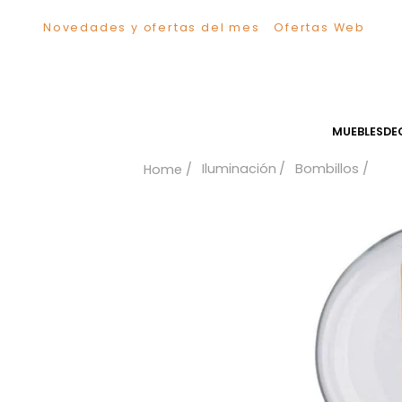
Novedades y ofertas del mes
Ofertas We
TÉRMINOS MÁS BUSCADOS
1
.
Sillas
2
.
Comedor
3
.
Escritorio
MUEB
4
.
Silla
Iluminación
Bombillos
5
.
Sofa
6
.
Cuadros
7
.
Poltrona
8
.
Cama
9
.
Mesa Centro
10
.
Mesa Noche