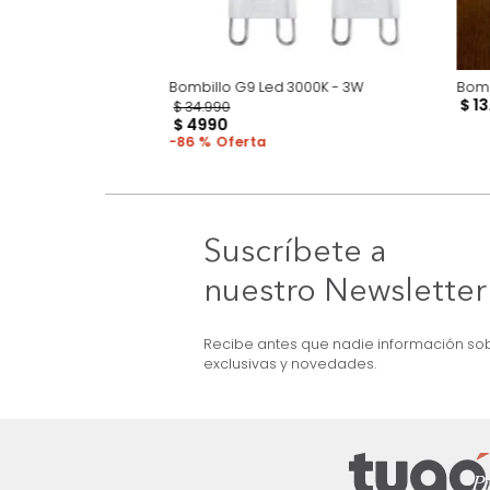
ED 5W
Bombillo G9 Led 3000K - 3W
$
34
.
990
$
4990
86 %