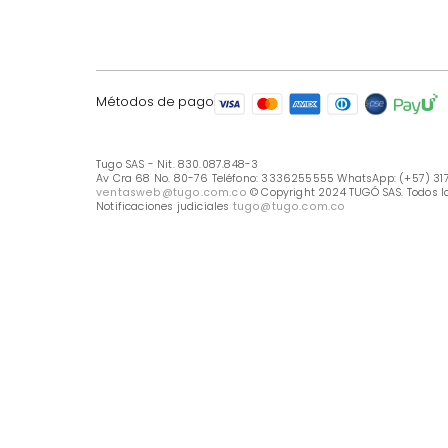
LÍNEA DE ATENCIÓN
Línea Nacional -333 6255555
Whastapp: (+57) 317 426 7836
UBICA TU TIENDA
Selecciona tu tienda
Métodos de pago