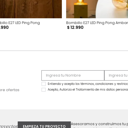
Bombillo E27 LED Ping Pong
Bombillo E27 LED P
$
13
.
990
$
12
.
990