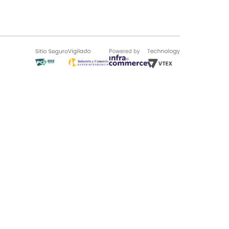
SOBRE TUGÓ
Blog
¿Quieres vender en Tugó?
Quienes Somos
de 