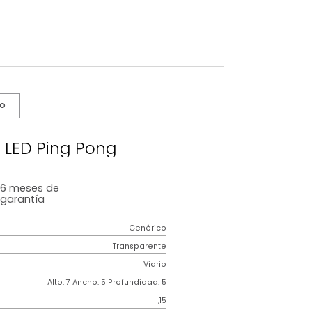
s De Cuidado
illo E14 LED Ping Pong
6 meses
de
garantía