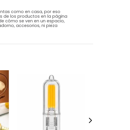
Genérico
Transparente
Vidrio
m)
Alto: 7 Ancho: 5 Profundidad: 5
,15
s que te sientas como en casa, por eso
 fotografías de los productos en la página
perspectiva de cómo se ven en un espacio,
luye ningún adorno, accesorios, ni pieza
o acompañe.
dados