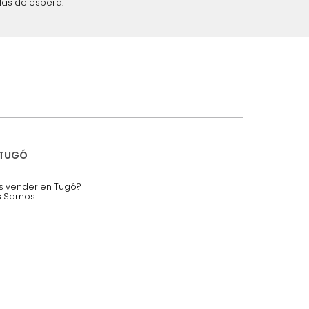
iciones y restricciones en la plataforma de Tugó S.A.S.
mis datos personales.
nstruímos tu proyecto de:
 auditorios, salas de espera.