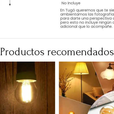
Estilo
Color
Acabado
Medidas (en c
Peso Neto Kg.
No Incluye
En Tugó queremo
ambientamos las
para darte una 
pero esto no inc
adicional que l
Productos recomen