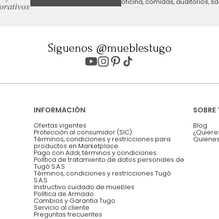
ter
Entiendo y acepto los términos, cond
Acepto, Autorizo el Tratamiento de 
ión sobre ofertas
Asesoramos y co
EMPIEZA TU PROYECTO
oficina, comidas,
Síguenos @mueblestugo