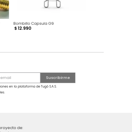
ing Pong Ambar
Bombillo Capsula G9
$
12
.
990