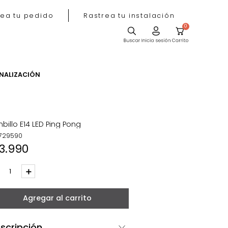
Rastrea tu pedido
Rastrea tu instala
ACIÓN
PERSONALIZACIÓN
Bombillo E14 LED Ping Pong
REF
:
729590
$
13
.
990
－
＋
Agregar al carrito