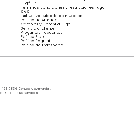
INFORMACIÓN
Ofertas vigentes
Protección al consumidor (SIC)
Términos, condiciones y restricciones para 
productos en Marketplace.
Pago con Addi, términos y condiciones.
Política de tratamiento de datos personales 
Tugó S.A.S
Términos, condiciones y restricciones Tugó 
S.A.S
Instructivo cuidado de muebles
Política de Armado
Cambios y Garantía Tugo 
Servicio al cliente
Preguntas frecuentes
Política Ptee
Política Sagrilaft
Política de Transporte