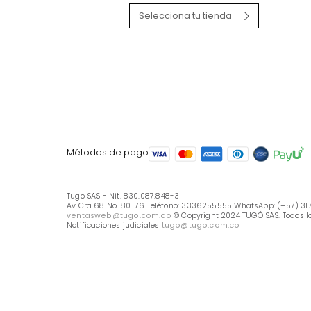
LÍNEA DE ATENCIÓN
Línea Nacional -333 6255555
Whastapp: (+57) 317 426 7836
UBICA TU TIENDA
Selecciona tu tienda
Métodos de pago