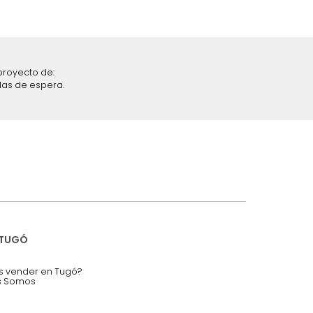
iciones y restricciones en la plataforma de Tugó S.A.S.
mis datos personales.
nstruímos tu proyecto de:
 auditorios, salas de espera.