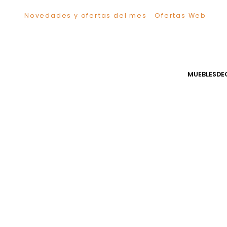
Novedades y ofertas del mes
Ofertas We
TÉRMINOS MÁS BUSCADOS
1
.
Comedor
2
.
Escritorio
3
.
Sillas
MUEB
4
.
Silla
5
.
Sofa
6
.
Cuadros
7
.
Poltrona
8
.
Cama
9
.
Mesa Centro
10
.
Mesa Noche