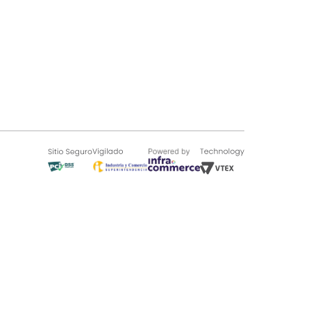
SOBRE TUGÓ
Blog
¿Quieres vender en Tugó?
Quienes Somos
de 