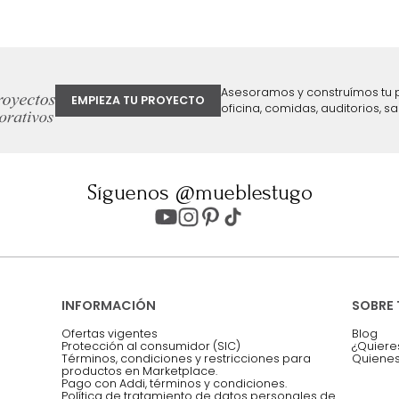
ter
Entiendo y acepto los términos, cond
Acepto, Autorizo el Tratamiento de 
ión sobre ofertas
Asesoramos y co
EMPIEZA TU PROYECTO
oficina, comidas,
Síguenos @mueblestugo