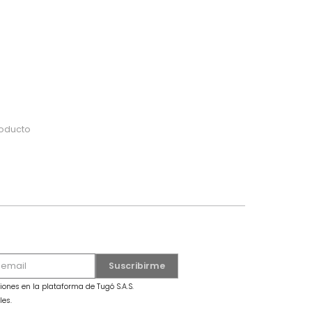
do
 o busca tu producto