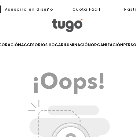
b
Asesoría en diseño
Cuota Fácil
LES
DECORACIÓN
ACCESORIOS HOGAR
ILUMINACIÓN
ORGANIZ
¡Oops!