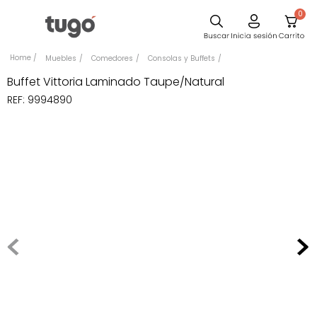
0
Sillas
Muebles
Comedores
Consolas y Buffets
Comedor
Buffet Vittoria Laminado Taupe/Natural
REF
:
9994890
Escritorio
Silla
Sofa
Cuadros
Poltrona
Cama
Mesa Centro
Mesa Noche