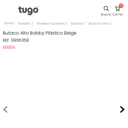
0
Sillas
Muebles
Muebles Auxiliares
Butacos
Butacos Altos
Comedor
Butaco Alto Bobby Plástico Beige
REF
:
9995358
Silla
OFERTA
Escritorio
Sofa
Cuadros
Poltrona
Cama
Mesa Centro
Mesa Noche