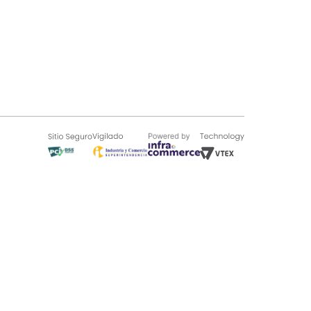
SOBRE TUGÓ
Blog
¿Quieres vender en Tugó?
Quienes Somos
de 