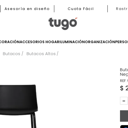
b
Asesoría en diseño
Cuota Fácil
LES
DECORACIÓN
ACCESORIOS HOGAR
ILUMINACIÓN
ORGANIZ
iares
Butacos
Butacos Altos