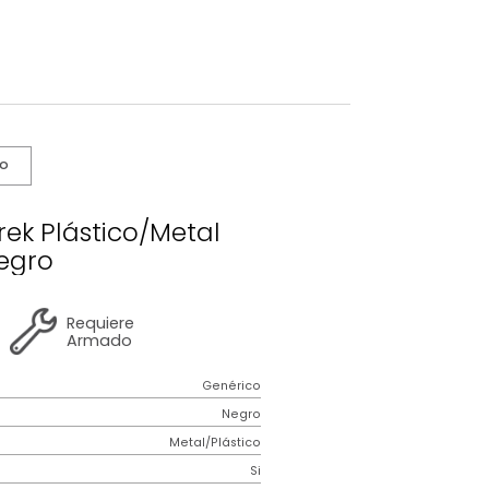
s De Cuidado
Alto Derek Plástico/Metal
Negro
2 años
de
Requiere
garantía
Armado