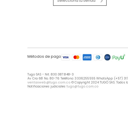
LÍNEA DE ATENCIÓN
Línea Nacional -333 6255555
Whastapp: (+57) 317 426 7836
UBICA TU TIENDA
Selecciona tu tienda