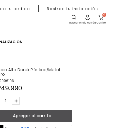
Rastrea tu pedido
Rastrea tu instala
ACIÓN
PERSONALIZACIÓN
Butaco Alto Derek Plástico/Metal
Negro
REF
:
9996196
$
249
.
990
－
＋