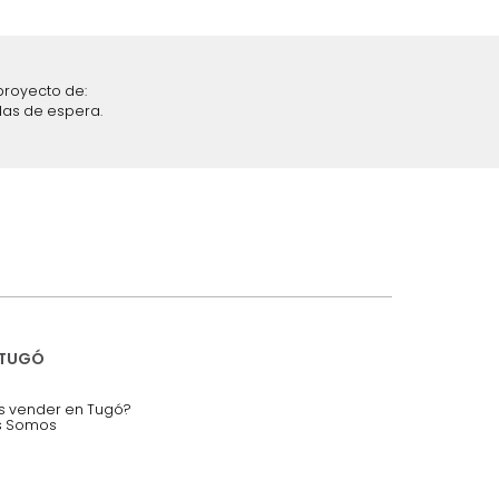
iciones y restricciones en la plataforma de Tugó S.A.S.
mis datos personales.
nstruímos tu proyecto de:
 auditorios, salas de espera.