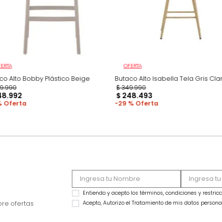
OFERTA
OFERTA
Butaco Alto Bobby Plástico Beige
Butaco Alto Isabella
$
299
.
990
$
349
.
990
$
248
.
992
$
248
.
493
17 %
29 %