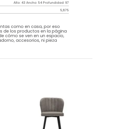
Genérico
Negro
Metal/Plástico
o
Si
m)
Alto: 43 Ancho: 54 Profundidad: 97
5,875
s que te sientas como en casa, por eso
 fotografías de los productos en la página
perspectiva de cómo se ven en un espacio,
luye ningún adorno, accesorios, ni pieza
o acompañe.
dados