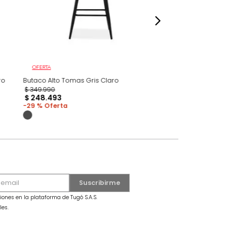
OFERTA
 Tela Gris Claro
Butaco Alto Tomas Gris Claro
$
349
.
990
$
248
.
493
29 %