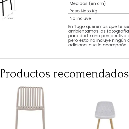
Estilo
Color
Acabado
RequiereArmad
Medidas (en c
Peso Neto Kg.
No Incluye
En Tugó queremo
ambientamos las
para darte una 
pero esto no inc
adicional que l
Productos recomen