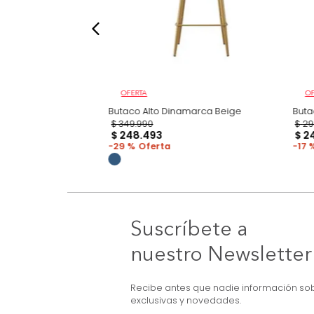
OFERTA
on Plástico Mostaza
Butaco Alto Dinamarca Beige
$
349
.
990
$
248
.
493
29 %