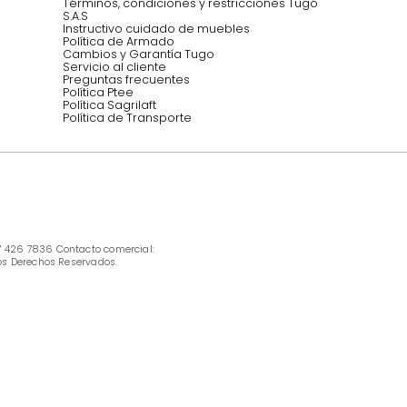
Síguenos @mueblestugo
INFORMACIÓN
Ofertas vigentes
Protección al consumidor (SIC)
Términos, condiciones y restricciones para 
productos en Marketplace.
Pago con Addi, términos y condiciones.
Política de tratamiento de datos personales 
Tugó S.A.S
Términos, condiciones y restricciones Tugó 
S.A.S
Instructivo cuidado de muebles
Política de Armado
Cambios y Garantía Tugo 
Servicio al cliente
Preguntas frecuentes
Política Ptee
Política Sagrilaft
Política de Transporte