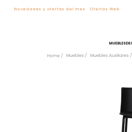
Novedades y ofertas del mes
Ofertas We
TÉRMINOS MÁS BUSCADOS
1
.
Sillas
2
.
Comedor
3
.
Escritorio
MUEB
4
.
Silla
Muebles
Muebles Auxil
5
.
Sofa
6
.
Cuadros
7
.
Poltrona
8
.
Cama
9
.
Mesa Centro
10
.
Mesa Noche