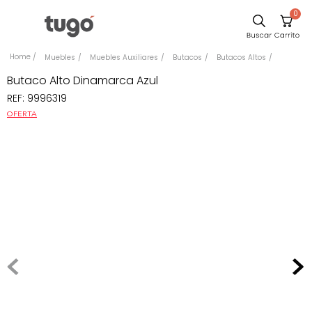
0
Sillas
Muebles
Muebles Auxiliares
Butacos
Butacos Altos
Comedor
Butaco Alto Dinamarca Azul
REF
:
9996319
Silla
OFERTA
Escritorio
Sofa
Cuadros
Poltrona
Cama
Mesa Centro
Mesa Noche