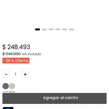
$
248
.
493
$
349
.
990
IVA incluido
29 %
－
＋
Gris
Beige
Agregar al carrito