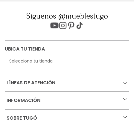
Síguenos @mueblestugo
UBICA TU TIENDA
Selecciona tu tienda
LÍNEAS DE ATENCIÓN
INFORMACIÓN
+
Ofertas vigentes
SOBRE TUGÓ
+
Protección al consumidor (SIC)
Términos, condiciones y restricciones para productos 
en Marketplace.