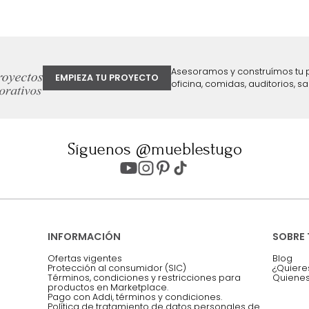
ter
Entiendo y acepto los términos, cond
Acepto, Autorizo el Tratamiento de 
ión sobre ofertas
Asesoramos y co
EMPIEZA TU PROYECTO
oficina, comidas,
Síguenos @mueblestugo