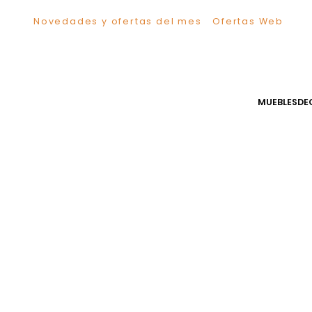
Novedades y ofertas del mes
Ofertas We
TÉRMINOS MÁS BUSCADOS
1
.
Sillas
2
.
Comedor
3
.
Escritorio
MUEB
4
.
Silla
5
.
Sofa
6
.
Cuadros
7
.
Poltrona
8
.
Cama
9
.
Mesa Centro
10
.
Mesa Noche