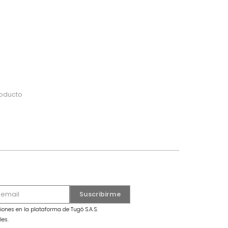
do
 o busca tu producto