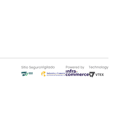
SOBRE TUGÓ
Blog
¿Quieres vender en Tugó?
Quienes Somos
de 