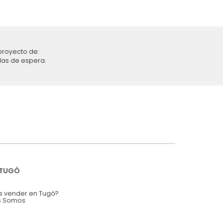
iciones y restricciones en la plataforma de Tugó S.A.S.
mis datos personales.
nstruímos tu proyecto de:
 auditorios, salas de espera.