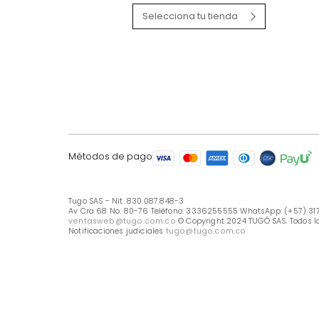
LÍNEA DE ATENCIÓN
Línea Nacional -333 6255555
Whastapp: (+57) 317 426 7836
UBICA TU TIENDA
Selecciona tu tienda
Métodos de pago