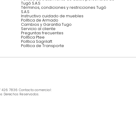
INFORMACIÓN
Ofertas vigentes
Protección al consumidor (SIC)
Términos, condiciones y restricciones para 
productos en Marketplace.
Pago con Addi, términos y condiciones.
Política de tratamiento de datos personales 
Tugó S.A.S
Términos, condiciones y restricciones Tugó 
S.A.S
Instructivo cuidado de muebles
Política de Armado
Cambios y Garantía Tugo 
Servicio al cliente
Preguntas frecuentes
Política Ptee
Política Sagrilaft
Política de Transporte