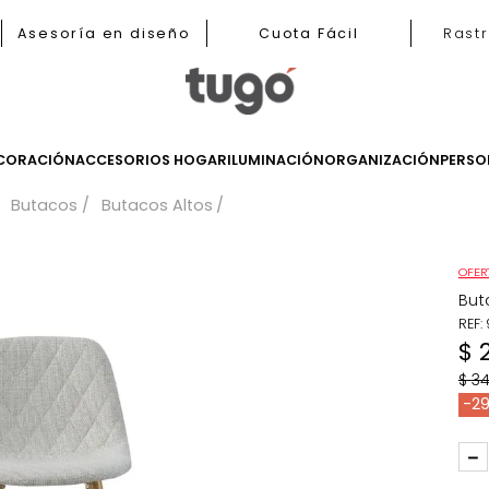
b
Asesoría en diseño
Cuota Fácil
LES
DECORACIÓN
ACCESORIOS HOGAR
ILUMINACIÓN
ORGANIZ
iares
Butacos
Butacos Altos