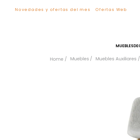
Novedades y ofertas del mes
Ofertas We
TÉRMINOS MÁS BUSCADOS
1
.
Sillas
2
.
Comedor
3
.
Escritorio
MUEB
4
.
Silla
Muebles
Muebles Auxil
5
.
Sofa
6
.
Cuadros
7
.
Poltrona
8
.
Cama
9
.
Mesa Centro
10
.
Mesa Noche