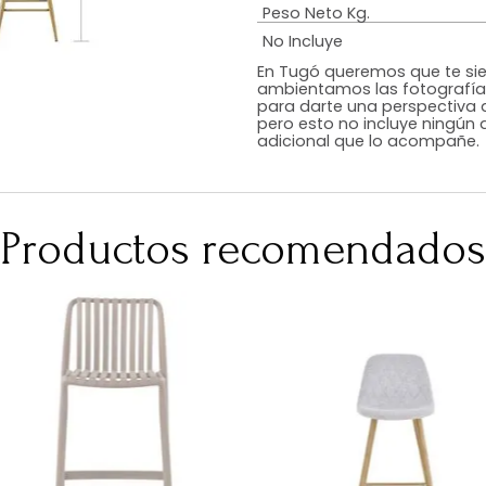
Estilo
Color
Acabado
RequiereArmad
Medidas (en c
Peso Neto Kg.
No Incluye
En Tugó queremo
ambientamos las
para darte una 
pero esto no inc
adicional que l
Productos recomen