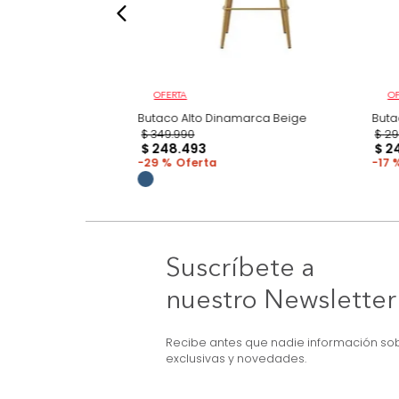
OFERTA
on Plástico Mostaza
Butaco Alto Dinamarca Beige
$
349
.
990
$
248
.
493
29 %