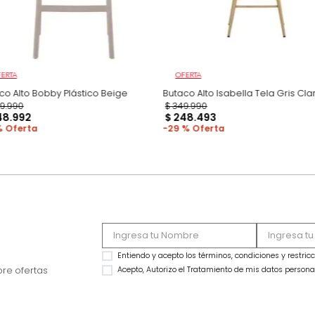
OFERTA
OFERTA
Butaco Alto Bobby Plástico Beige
Butaco Alto Isabella
$
299
.
990
$
349
.
990
$
248
.
992
$
248
.
493
17 %
29 %