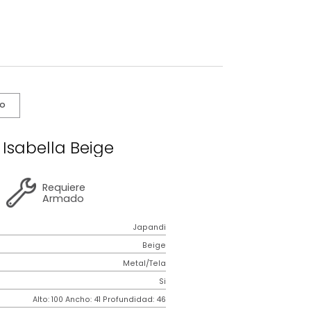
s De Cuidado
co Alto Isabella Beige
2 años
de
Requiere
garantía
Armado