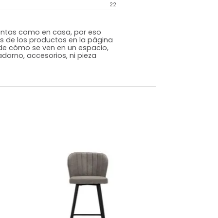
Japandi
Beige
Metal/Tela
o
Si
m)
Alto: 100 Ancho: 41 Profundidad: 46
22
s que te sientas como en casa, por eso
 fotografías de los productos en la página
perspectiva de cómo se ven en un espacio,
luye ningún adorno, accesorios, ni pieza
o acompañe.
dados