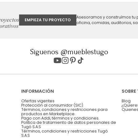
ter
Entiendo y acepto los términos, cond
Acepto, Autorizo el Tratamiento de 
ión sobre ofertas
Asesoramos y co
EMPIEZA TU PROYECTO
oficina, comidas,
Síguenos @mueblestugo