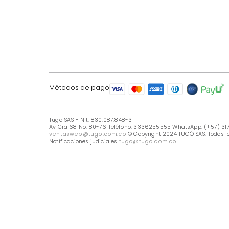
LÍNEA DE ATENCIÓN
Línea Nacional -333 6255555
Whastapp: (+57) 317 426 7836
UBICA TU TIENDA
Selecciona tu tienda