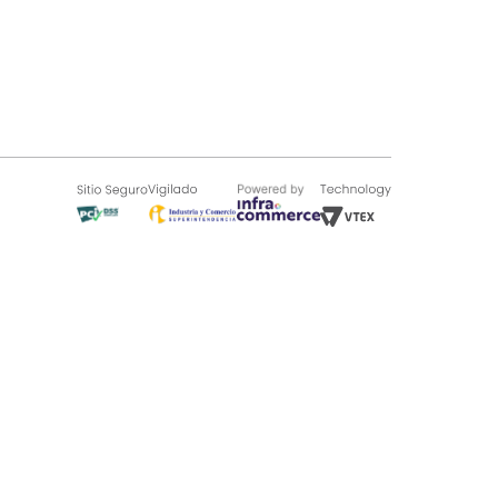
SOBRE TUGÓ
Blog
¿Quieres vender en Tugó?
Quienes Somos
de 