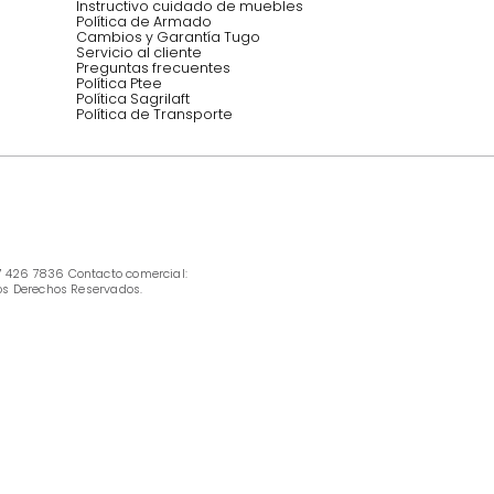
INFORMACIÓN
Ofertas vigentes
Protección al consumidor (SIC)
Términos, condiciones y restricciones para 
productos en Marketplace.
Pago con Addi, términos y condiciones.
Política de tratamiento de datos personales 
Tugó S.A.S
Términos, condiciones y restricciones Tugó 
S.A.S
Instructivo cuidado de muebles
Política de Armado
Cambios y Garantía Tugo 
Servicio al cliente
Preguntas frecuentes
Política Ptee
Política Sagrilaft
Política de Transporte