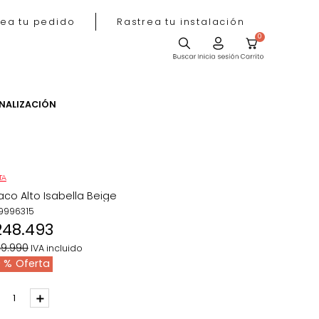
Rastrea tu pedido
Rastrea tu instala
ACIÓN
PERSONALIZACIÓN
OFERTA
Butaco Alto Isabella Beige
REF
:
9996315
$
248
.
493
$
349
.
990
IVA incluido
29 %