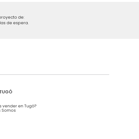
iciones y restricciones en la plataforma de Tugó S.A.S.
mis datos personales.
nstruímos tu proyecto de:
 auditorios, salas de espera.