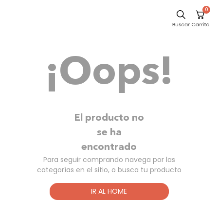
0
Sillas
¡Oops!
Comedor
Silla
Escritorio
Sofa
El producto no
Cuadros
se ha
encontrado
Poltrona
Para seguir comprando navega por las
Cama
categorías en el sitio, o busca tu producto
Mesa Centro
IR AL HOME
Mesa Noche