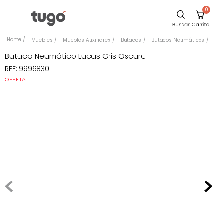
0
Sillas
Muebles
Muebles Auxiliares
Butacos
Butacos Neumáticos
Comedor
Butaco Neumático Lucas Gris Oscuro
REF
:
9996830
Silla
OFERTA
Escritorio
Sofa
Cuadros
Poltrona
Cama
Mesa Centro
Mesa Noche