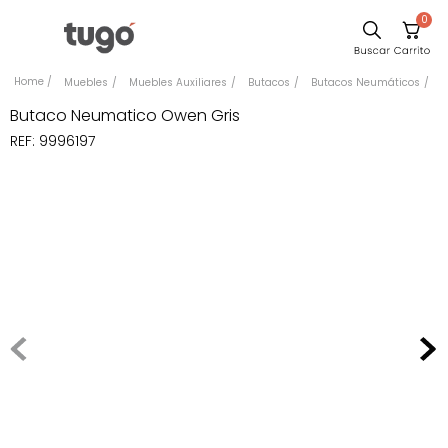
0
Comedor
Muebles
Muebles Auxiliares
Butacos
Butacos Neumáticos
Escritorio
Butaco Neumatico Owen Gris
REF
:
9996197
Sillas
Silla
Cuadros
Sofa
Poltrona
Cama
Mesa Centro
Mesa Noche