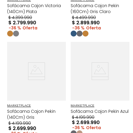
MARKETPLACE
MARKETPLACE
Sofácama Cajon Victoria
Sofácama Cajon Pekin
(140Cm) Plata
(160Cm) Gris Claro
$
4
.
399
.
990
$
4
.
499
.
990
$
2
.
799
.
990
$
2
.
899
.
990
36 %
36 %
MARKETPLACE
MARKETPLACE
Sofácama Cajon Pekin
Sofácama Cajon Pekin Azul
(140Cm) Gris
$
4
.
199
.
990
$
2
.
699
.
990
$
4
.
199
.
990
36 %
$
2
.
699
.
990