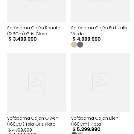
Sofácama Cajón Renato
Sofácama Cajón En L Julis
(136Cm) Gris Claro
Verde
$
3
.
499
.
990
$
4
.
999
.
990
Sofácama Cajón Olwen
Sofácama Cajon Ellen
(160CM) Tela Gris Plata
(160Cm) Plata
$
5
.
399
.
990
$
4
.
799
.
990