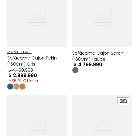
Sofácama Cajon Soren
MARKETPLACE
Sofácama Cajon Pekin
(160Cm) Taupe
(160Cm) Gris
$
4
.
799
.
990
$
4
.
499
.
990
$
2
.
899
.
990
36 %