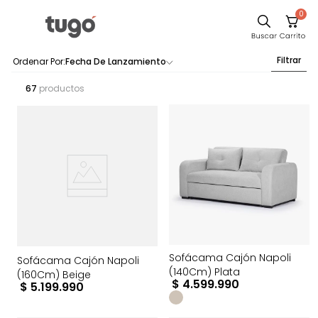
0
Filtrar
Fecha De Lanzamiento
67
productos
Sofácama Cajón Napoli
Sofácama Cajón Napoli
(140Cm) Plata
(160Cm) Beige
$
4
.
599
.
990
$
5
.
199
.
990