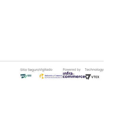
SOBRE TUGÓ
Blog
¿Quieres vender en Tugó?
Quienes Somos
de 