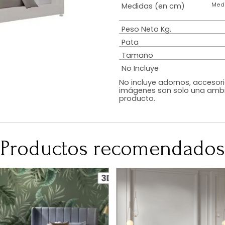
Estilo
Diseño
Color
Acabado
RequiereArmad
Medidas (en c
Peso Neto Kg.
Pata
Tamaño
No Incluye
No incluye adorn
imágenes son so
producto.