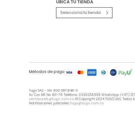
LÍNEA DE ATENCIÓN
Línea Nacional -333 6255555
Whastapp: (+57) 317 426 7836
UBICA TU TIENDA
Selecciona tu tienda