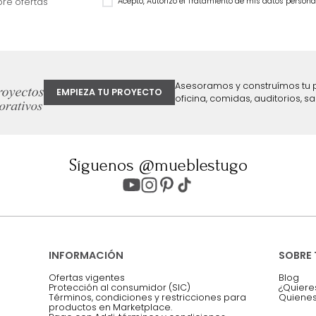
$
899
.
990
40 %
ter
Entiendo y acepto los términos, cond
Acepto, Autorizo el Tratamiento de 
ión sobre ofertas
Asesoramos y co
EMPIEZA TU PROYECTO
oficina, comidas,