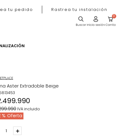
Rastrea tu pedido
Rastrea tu instala
ACIÓN
PERSONALIZACIÓN
MARKETPLACE
Cama Aster Extradoble Beige
REF
:
5813453
$
2
.
499
.
990
$
4
.
299
.
990
IVA incluido
42 %