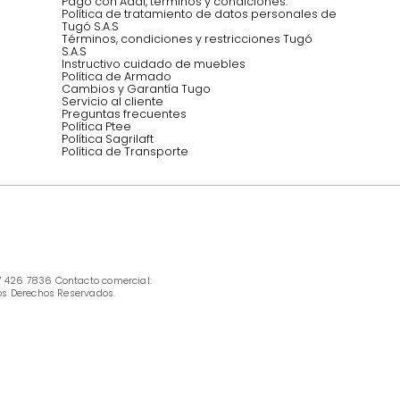
Síguenos @mueblestugo
INFORMACIÓN
Ofertas vigentes
Protección al consumidor (SIC)
Términos, condiciones y restricciones para 
productos en Marketplace.
Pago con Addi, términos y condiciones.
Política de tratamiento de datos personales 
Tugó S.A.S
Términos, condiciones y restricciones Tugó 
S.A.S
Instructivo cuidado de muebles
Política de Armado
Cambios y Garantía Tugo 
Servicio al cliente
Preguntas frecuentes