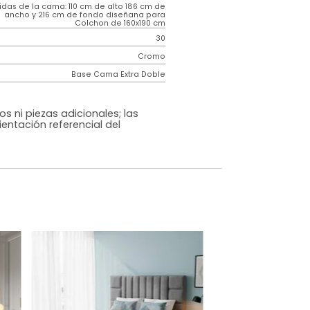
Contemporáneo
Aster
Beige
Tela
o
Si
m)
Medidas de la cama: 110 cm de alto 186 cm de
ancho y 216 cm de fondo diseñana para
Colchon de 160x190 cm
30
Cromo
Base Cama Extra Doble
os, accesorios ni piezas adicionales; las
lo una ambientación referencial del