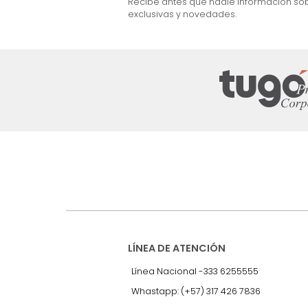
$
1
.
999
.
990
$
1
.
199
.
990
40 %
Suscríbete a
nuestro Newslet
Recibe antes que nadie informac
exclusivas y novedades.