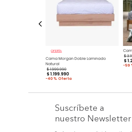
OFERTA
n Basecama +
Cama Morgan Doble Laminado
 Beige
Natural