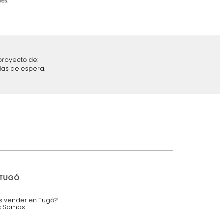
$
4
.
699
.
990
$
2
.
699
.
990
43 %
iciones y restricciones en la plataforma de Tugó S.A.S.
mis datos personales.
nstruímos tu proyecto de:
 auditorios, salas de espera.