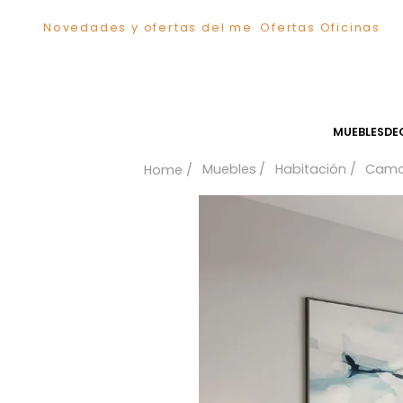
Novedades y ofertas del mes
Ofertas Ofici
TÉRMINOS MÁS BUSCADOS
1
.
Comedor
2
.
Sillas
3
.
Escritorio
MUEB
4
.
Silla
Muebles
Habitación
5
.
Sofa
6
.
Poltrona
7
.
Cuadros
8
.
Cama
9
.
Mesa Centro
10
.
Mesa Noche