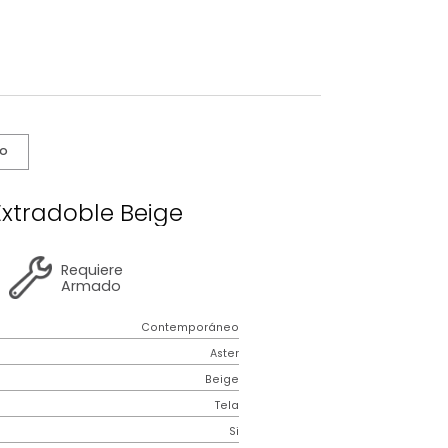
s De Cuidado
Aster Extradoble Beige
2 años
de
Requiere
garantía
Armado