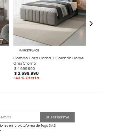
dados
 GRATIS
MARKETPLACE
 Milan
Combo Fiora Cama + Colchón Doble
Gris/Cromo