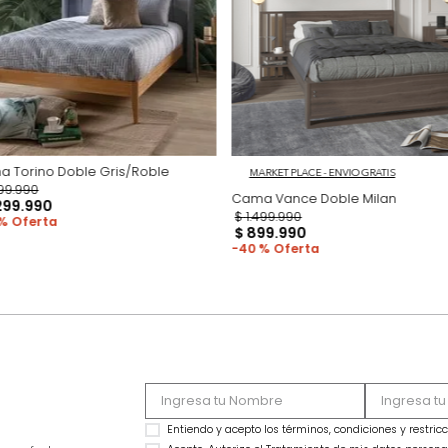
Productos recomen
Cama Torino Doble Gris/Roble
MARKET PLACE - ENVIO
$
3
.
199
.
990
Cama Vance Doble
$
1
.
299
.
990
$
1
.
499
.
990
59 %