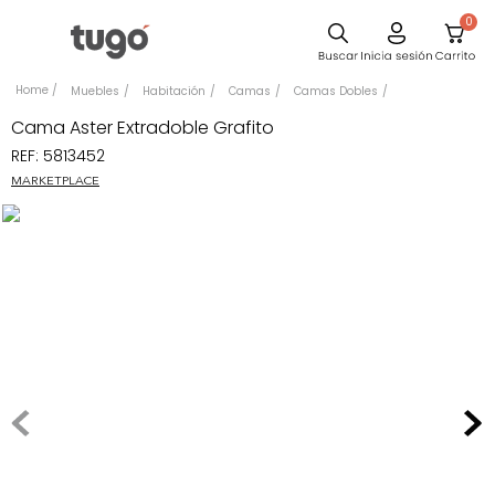
0
Sillas
Muebles
Habitación
Camas
Camas Dobles
Comedor
Cama Aster Extradoble Grafito
REF
:
5813452
Escritorio
MARKETPLACE
Silla
Sofa
Cuadros
Poltrona
Cama
Mesa Centro
Mesa Noche