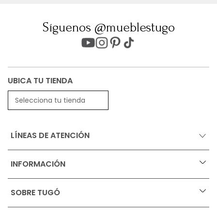
Síguenos @mueblestugo
UBICA TU TIENDA
Selecciona tu tienda
LÍNEAS DE ATENCIÓN
INFORMACIÓN
+
Ofertas vigentes
SOBRE TUGÓ
+
Protección al consumidor (SIC)
Términos, condiciones y restricciones para productos 
en Marketplace.