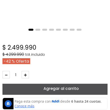
$
2
.
499
.
990
$
4
.
299
.
990
IVA incluido
42 %
－
＋
Agregar al carrito