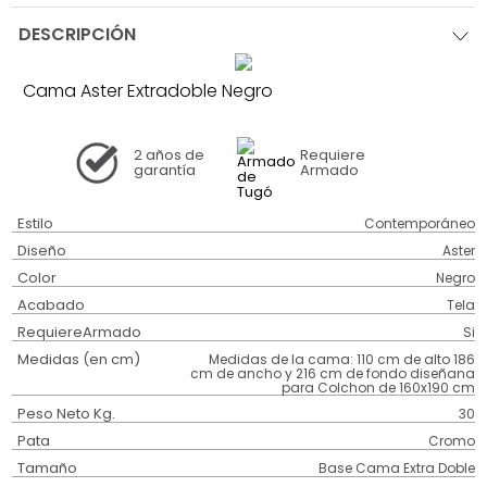
DESCRIPCIÓN
Cama Aster Extradoble Negro
2 años
de
Requiere
garantía
Armado
Estilo
Contemporáneo
Diseño
Aster
Color
Negro
Acabado
Tela
RequiereArmado
Si
Medidas (en cm)
Medidas de la cama: 110 cm de alto 186
cm de ancho y 216 cm de fondo diseñana
para Colchon de 160x190 cm
Peso Neto Kg.
30
Pata
Cromo
Tamaño
Base Cama Extra Doble