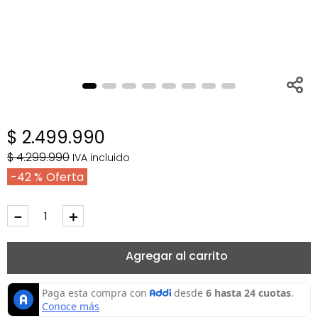
$
2
.
499
.
990
$
4
.
299
.
990
IVA incluido
42 %
－
＋
Agregar al carrito