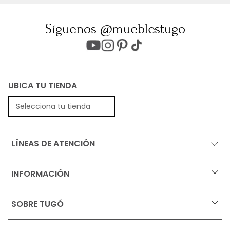
Síguenos @mueblestugo
UBICA TU TIENDA
Selecciona tu tienda
LÍNEAS DE ATENCIÓN
INFORMACIÓN
+
Ofertas vigentes
SOBRE TUGÓ
+
Protección al consumidor (SIC)
Términos, condiciones y restricciones para productos 
en Marketplace.