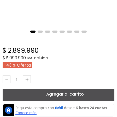
$
2
.
899
.
990
$
5
.
099
.
990
IVA incluido
43 %
－
＋
Agregar al carrito