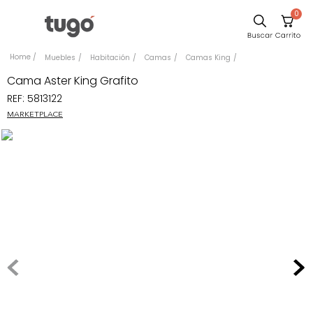
0
Sillas
Muebles
Habitación
Camas
Camas King
Comedor
Cama Aster King Grafito
REF
:
5813122
Silla
MARKETPLACE
Escritorio
Sofa
Cuadros
Poltrona
Cama
Mesa Centro
Mesa Noche