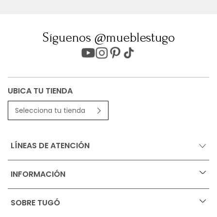
Síguenos @mueblestugo
UBICA TU TIENDA
Selecciona tu tienda
LÍNEAS DE ATENCIÓN
INFORMACIÓN
+
Ofertas vigentes
SOBRE TUGÓ
+
Protección al consumidor (SIC)