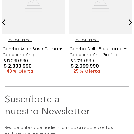
MARKETPLACE
MARKETPLACE
Combo Aster Base Cama +
Combo Delhi Basecama +
Cabecero King
Cabecero King Grafito
Taupe/Madera
$
5
.
099
.
990
$
2
.
799
.
990
$
2
.
899
.
990
$
2
.
099
.
990
43 %
25 %
Suscríbete a
nuestro Newsletter
Recibe antes que nadie información sobre ofertas
exclusivas y novedades.