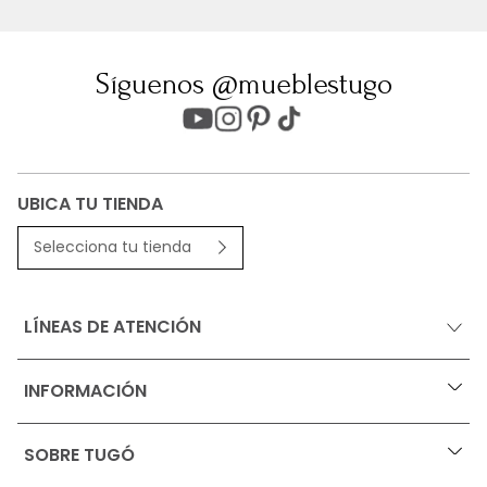
Síguenos @mueblestugo
UBICA TU TIENDA
Selecciona tu tienda
LÍNEAS DE ATENCIÓN
INFORMACIÓN
+
Ofertas vigentes
SOBRE TUGÓ
+
Protección al consumidor (SIC)
Términos, condiciones y restricciones para productos 