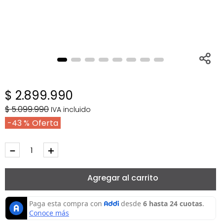
$
2
.
899
.
990
$
5
.
099
.
990
IVA incluido
43 %
－
＋
Agregar al carrito