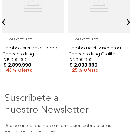
MARKETPLACE
MARKETPLACE
Combo Aster Base Cama +
Combo Delhi Basecama +
Cabecero King
Cabecero King Grafito
Taupe/Madera
$
5
.
099
.
990
$
2
.
799
.
990
$
2
.
899
.
990
$
2
.
099
.
990
43 %
25 %
Suscríbete a
nuestro Newsletter
Recibe antes que nadie información sobre ofertas
exclusivas y novedades.