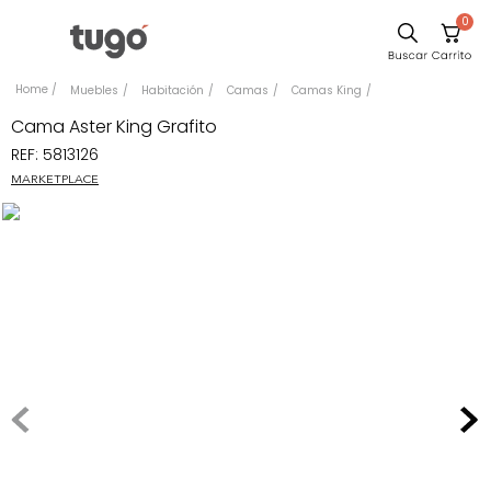
0
Sillas
Muebles
Habitación
Camas
Camas King
Comedor
Cama Aster King Grafito
REF
:
5813126
Escritorio
MARKETPLACE
Silla
Sofa
Cuadros
Poltrona
Cama
Mesa Centro
Mesa Noche