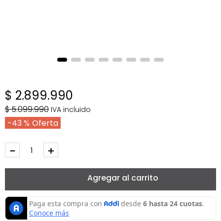
$
2
.
899
.
990
$
5
.
099
.
990
IVA incluido
43 %
－
＋
Agregar al carrito