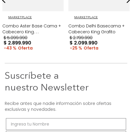
MARKETPLACE
MARKETPLACE
Combo Aster Base Cama +
Combo Delhi Basecama +
Cabecero King
Cabecero King Grafito
Taupe/Madera
$
5
.
099
.
990
$
2
.
799
.
990
$
2
.
899
.
990
$
2
.
099
.
990
43 %
25 %
Suscríbete a
nuestro Newsletter
Recibe antes que nadie información sobre ofertas
exclusivas y novedades.