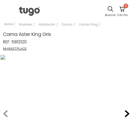
0
Sillas
Muebles
Habitación
Camas
Camas King
Comedor
Cama Aster King Gris
REF
:
5813120
Escritorio
MARKETPLACE
Silla
Sofa
Cuadros
Poltrona
Cama
Mesa Centro
Mesa Noche