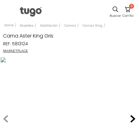
0
Sillas
Muebles
Habitación
Camas
Camas King
Comedor
Cama Aster King Gris
REF
:
5813124
Escritorio
MARKETPLACE
Silla
Sofa
Cuadros
Poltrona
Cama
Mesa Centro
Mesa Noche