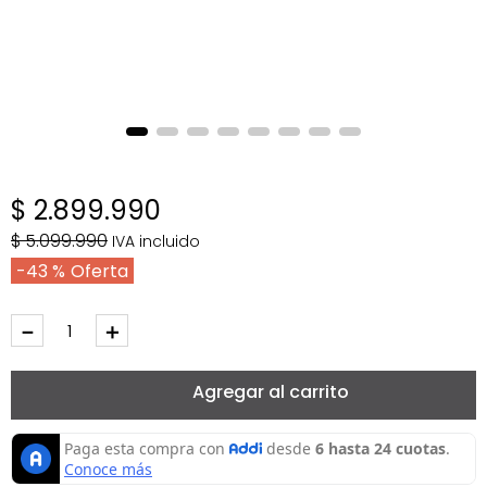
$
2
.
899
.
990
$
5
.
099
.
990
IVA incluido
43 %
－
＋
Agregar al carrito