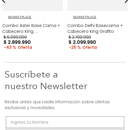
MARKETPLACE
MARKETPLACE
Combo Aster Base Cama +
Combo Delhi Basecama +
Cabecero King
Cabecero King Grafito
Taupe/Madera
$
5
.
099
.
990
$
2
.
799
.
990
$
2
.
899
.
990
$
2
.
099
.
990
43 %
25 %
Suscríbete a
nuestro Newsletter
Recibe antes que nadie información sobre ofertas
exclusivas y novedades.