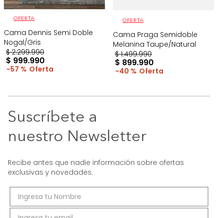
OFERTA
OFERTA
Cama Dennis Semi Doble
Cama Praga Semidoble
Nogal/Gris
Melanina Taupe/Natural
$
2
.
299
.
990
$
1
.
499
.
990
$
999
.
990
$
899
.
990
57 %
40 %
Suscríbete a
nuestro Newsletter
Recibe antes que nadie información sobre ofertas
exclusivas y novedades.