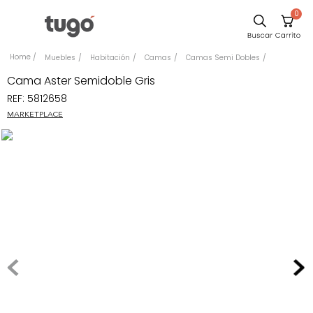
0
Sillas
Muebles
Habitación
Camas
Camas Semi Dobles
Comedor
Cama Aster Semidoble Gris
REF
:
5812658
Silla
MARKETPLACE
Escritorio
Sofa
Cuadros
Poltrona
Cama
Mesa Centro
Mesa Noche