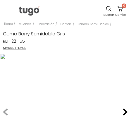
0
Sillas
Muebles
Habitación
Camas
Camas Semi Dobles
Comedor
Cama Bony Semidoble Gris
REF
:
2211155
Escritorio
MARKETPLACE
Silla
Sofa
Cuadros
Poltrona
Cama
Mesa Centro
Mesa Noche