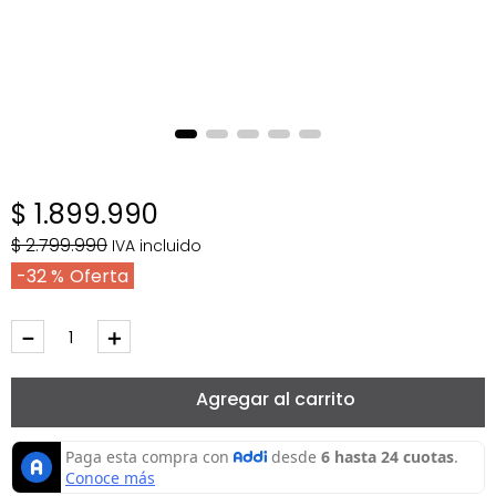
$
1
.
899
.
990
$
2
.
799
.
990
IVA incluido
32 %
－
＋
Agregar al carrito