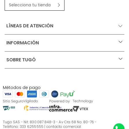
Selecciona tu tienda
LÍNEAS DE ATENCIÓN
INFORMACIÓN
+
Ofertas vigentes
SOBRE TUGÓ
+
Protección al consumidor (SIC)
Términos, condiciones y restricciones para productos 
en Marketplace.
Blog
Pago con Addi, términos y condiciones.
Test de estilos
Política de tratamiento de datos personales de Tugó 
¿Quieres vender en Tugó?
S.A.S
Métodos de pago
Términos, condiciones y restricciones Tugó S.A.S
Instructivo cuidado de muebles
Sé parte de Tugó
¿Quiénes somos?
Servicio al cliente
Preguntas frecuentes
Tugo SAS - Nit. 830.087.848-3 - Av Cra 68 No. 80-76 -
Teléfono: 333 6255555 | contacto comercial: