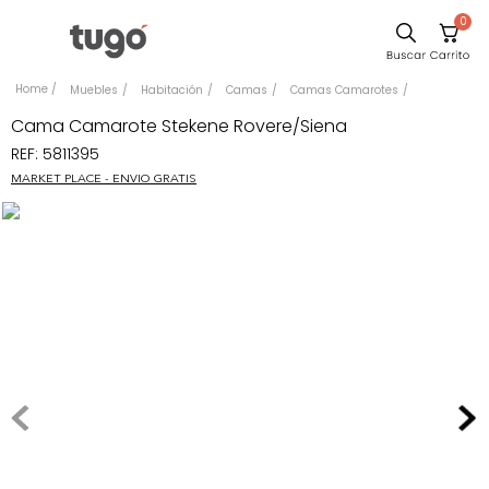
0
Sillas
Muebles
Habitación
Camas
Camas Camarotes
Comedor
Cama Camarote Stekene Rovere/Siena
REF
:
5811395
Escritorio
MARKET PLACE - ENVIO GRATIS
Silla
Sofa
Cuadros
Poltrona
Cama
Mesa Centro
Mesa Noche