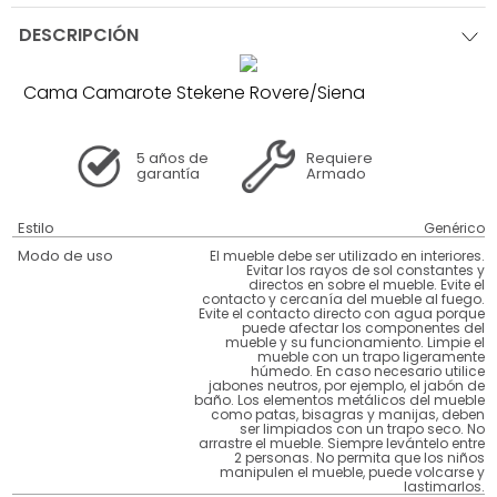
DESCRIPCIÓN
Cama Camarote Stekene Rovere/Siena
5 años
de
Requiere
garantía
Armado
Estilo
Genérico
Modo de uso
El mueble debe ser utilizado en interiores.
Evitar los rayos de sol constantes y
directos en sobre el mueble. Evite el
contacto y cercanía del mueble al fuego.
Evite el contacto directo con agua porque
puede afectar los componentes del
mueble y su funcionamiento. Limpie el
mueble con un trapo ligeramente
húmedo. En caso necesario utilice
jabones neutros, por ejemplo, el jabón de
baño. Los elementos metálicos del mueble
como patas, bisagras y manijas, deben
ser limpiados con un trapo seco. No
arrastre el mueble. Siempre levántelo entre
2 personas. No permita que los niños
manipulen el mueble, puede volcarse y
lastimarlos.