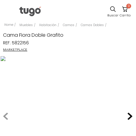
0
Comedor
Muebles
Habitación
Camas
Camas Dobles
Escritorio
Cama Fiora Doble Grafito
REF
:
5822156
Sillas
MARKETPLACE
Silla
Sofa
Cuadros
Poltrona
Cama
Mesa Centro
Mesa Noche