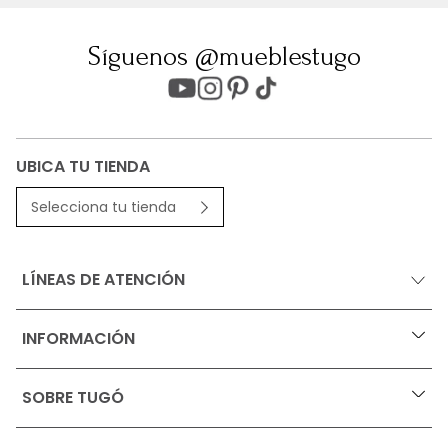
Síguenos @mueblestugo
UBICA TU TIENDA
Selecciona tu tienda
LÍNEAS DE ATENCIÓN
INFORMACIÓN
+
Ofertas vigentes
SOBRE TUGÓ
+
Protección al consumidor (SIC)
Términos, condiciones y restricciones para productos 
en Marketplace.