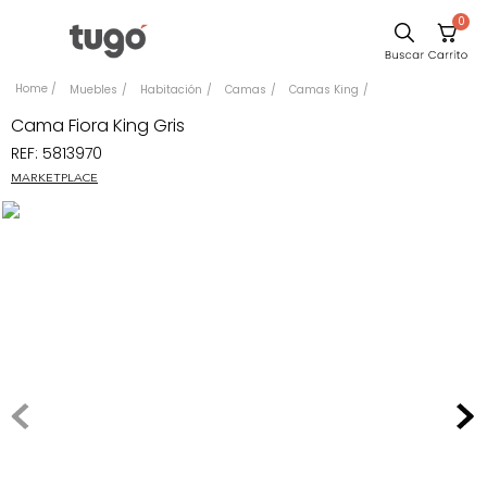
0
Comedor
Muebles
Habitación
Camas
Camas King
Escritorio
Cama Fiora King Gris
REF
:
5813970
Sillas
MARKETPLACE
Silla
Cuadros
Sofa
Poltrona
Cama
Mesa Centro
Mesa Noche