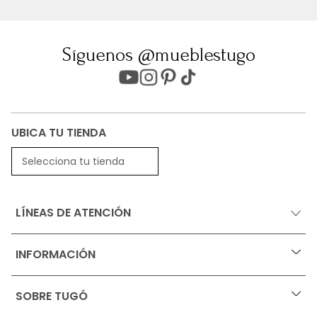
Síguenos @mueblestugo
UBICA TU TIENDA
Selecciona tu tienda
LÍNEAS DE ATENCIÓN
INFORMACIÓN
+
Ofertas vigentes
SOBRE TUGÓ
+
Protección al consumidor (SIC)