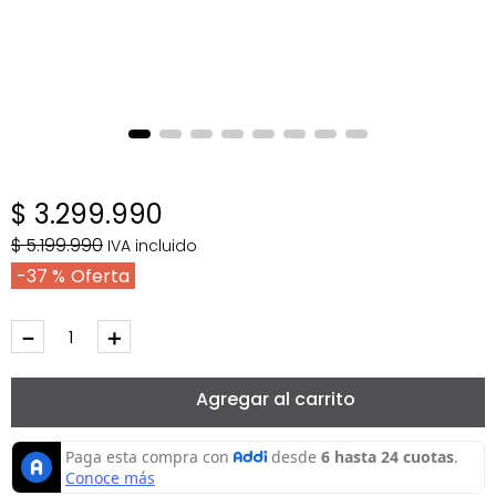
$
3
.
299
.
990
$
5
.
199
.
990
IVA incluido
37 %
－
＋
Agregar al carrito