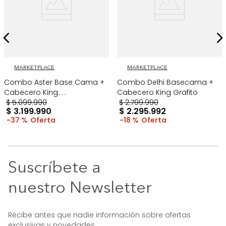
MARKETPLACE
MARKETPLACE
Combo Aster Base Cama +
Combo Delhi Basecama +
Cabecero King
Cabecero King Grafito
Taupe/Madera
$
5
.
099
.
990
$
2
.
799
.
990
$
3
.
199
.
990
$
2
.
295
.
992
37 %
18 %
Suscríbete a
nuestro Newsletter
Recibe antes que nadie información sobre ofertas
exclusivas y novedades.