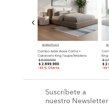
MARKETPLACE
ma + Colchón King
Combo Aster Base Cama +