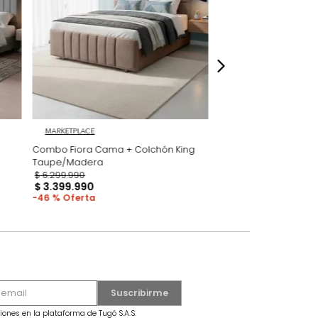
dados
MARKETPLACE
secama +
Combo Fiora Cama + Colchón King