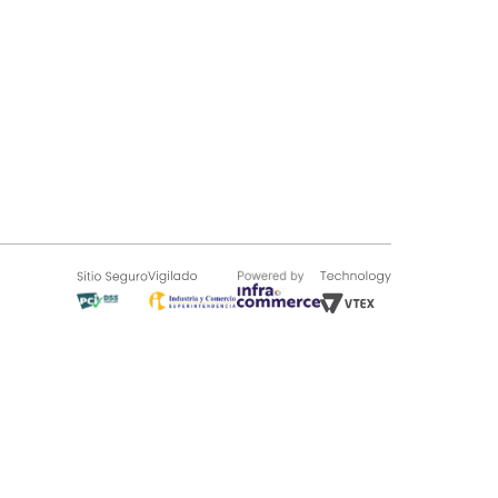
SOBRE TUGÓ
Blog
¿Quieres vender en Tugó?
Quienes Somos
de 