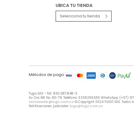
LÍNEA DE ATENCIÓN
Línea Nacional -333 6255555
Whastapp: (+57) 317 426 7836
UBICA TU TIENDA
Selecciona tu tienda