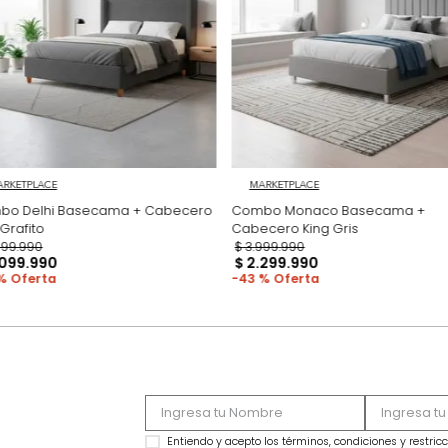
Productos recomen
MARKETPLACE
MARKETPLACE
Combo Delhi Basecama + Cabecero
Combo Monaco Ba