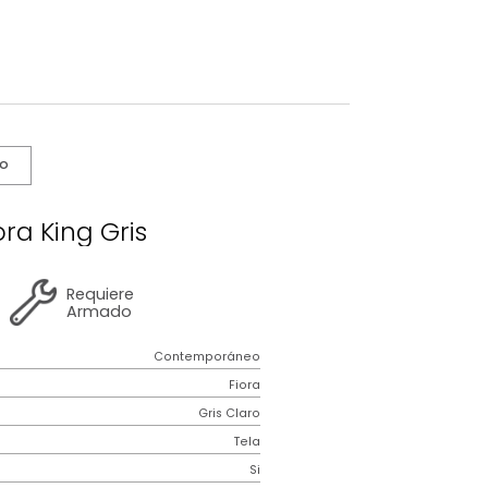
s De Cuidado
ama Fiora King Gris
2 años
de
Requiere
garantía
Armado