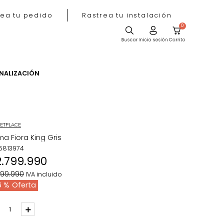
Rastrea tu pedido
Rastrea tu instala
ACIÓN
PERSONALIZACIÓN
MARKETPLACE
Cama Fiora King Gris
REF
:
5813974
$
2
.
799
.
990
$
5
.
199
.
990
IVA incluido
46 %