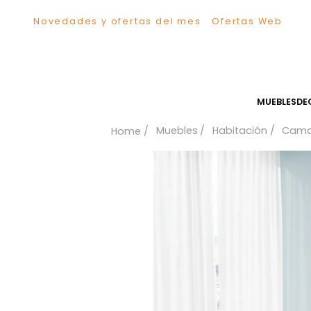
Novedades y ofertas del mes
Ofertas We
TÉRMINOS MÁS BUSCADOS
1
.
Sillas
2
.
Comedor
3
.
Escritorio
MUEB
4
.
Silla
Muebles
Habitación
5
.
Sofa
6
.
Cuadros
7
.
Poltrona
8
.
Cama
9
.
Mesa Centro
10
.
Mesa Noche