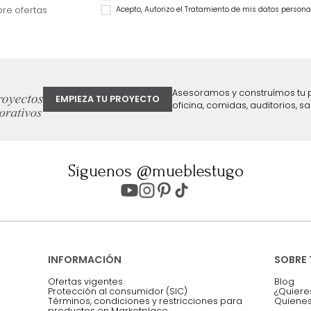
King Grafito
Cabecero King Gris
$
2
.
799
.
990
$
3
.
999
.
990
$
2
.
099
.
990
$
2
.
299
.
990
25 %
43 %
ter
Entiendo y acepto los términos, cond
Acepto, Autorizo el Tratamiento de 
ión sobre ofertas
Asesoramos y co
EMPIEZA TU PROYECTO
oficina, comidas,