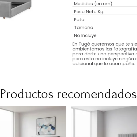
Estilo
Diseño
Color
Acabado
RequiereArmad
Medidas (en c
Peso Neto Kg.
Pata
Tamaño
No Incluye
En Tugó queremo
ambientamos las
para darte una 
pero esto no inc
adicional que l