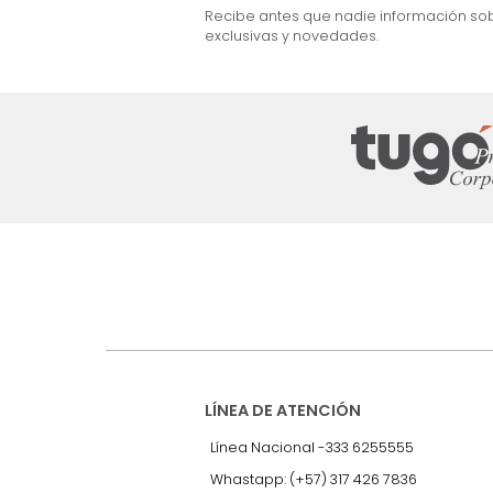
Cabecero King Taupe/Madera
$
5
.
099
.
990
$
2
.
899
.
990
43 %
Suscríbete a
nuestro Newslet
Recibe antes que nadie informac
exclusivas y novedades.