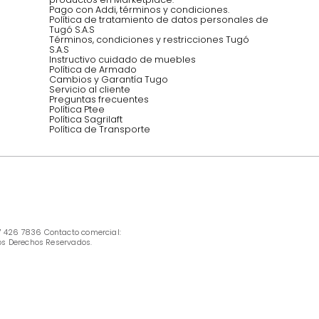
Síguenos @mueblestugo
INFORMACIÓN
Ofertas vigentes
Protección al consumidor (SIC)
Términos, condiciones y restricciones para 
productos en Marketplace.
Pago con Addi, términos y condiciones.
Política de tratamiento de datos personales 
Tugó S.A.S
Términos, condiciones y restricciones Tugó 
S.A.S
Instructivo cuidado de muebles
Política de Armado
Cambios y Garantía Tugo 
Servicio al cliente