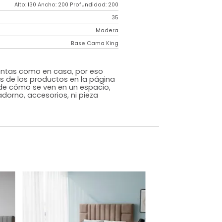
Contemporáneo
Fiora
Gris Claro
Tela
o
Si
m)
Alto: 130 Ancho: 200 Profundidad: 200
35
Madera
Base Cama King
s que te sientas como en casa, por eso
 fotografías de los productos en la página
perspectiva de cómo se ven en un espacio,
luye ningún adorno, accesorios, ni pieza
o acompañe.