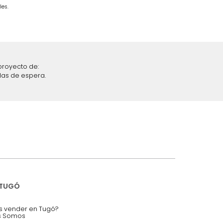
Taupe/Madera
$
6
.
299
.
990
$
3
.
399
.
990
46 %
iciones y restricciones en la plataforma de Tugó S.A.S.
mis datos personales.
nstruímos tu proyecto de:
 auditorios, salas de espera.