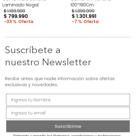
Laminado Nogal
100*190Cm
$
1
.
199
.
990
$
1
.
399
.
990
$
799
.
990
$
1
.
301
.
991
33 %
7 %
Suscríbete a
nuestro Newsletter
Recibe antes que nadie información sobre ofertas
exclusivas y novedades.
Entiendo y acepto los términos, condiciones y restricciones