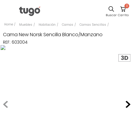
0
Sillas
Muebles
Habitación
Camas
Camas Sencillas
Comedor
Cama New Norsk Sencilla Blanco/Manzano
REF
:
603004
Escritorio
Silla
Sofa
Cuadros
Poltrona
Cama
Mesa Centro
Mesa Noche